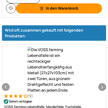
In den Warenkorb
Wird oft zusammen gekauft mit folgenden
Produkten:
(9)
Bewertung: 4 von 5 (9 Bewertungen)
9 Bewertungen
Sofort verfügbar
VOSS.farming Lebendfalle, Marderfalle, Fuchsfalle,