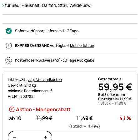
für Bau, Haushalt, Garten, Stall, Weide usw.
Sofort verfügbar
, Lieferzeit:
1 - 3 Tage
EXPRESSVERSAND verfügbar!
Mehr erfahren
4
Kostenloser Rückversand
-
30 Tage Rückgabe
Gesamtpreis:
Steuerhinweis:
inkl. MwSt.,
zzgl. Versandkosten
59
,
95
€
Gewicht: 2,10 kg
minimale Bestellmenge : 5
Bei 5 oder mehr
Art.Nr.: 503722
Einzelpreis:
11
,
99
€
1 Stück =
11
,
99
€
Aktion - Mengenrabatt
statt:
Rab
ab 10
11,
99
€
11,
49
€
4,1
%
(1 Stück =
11,
49
€
)