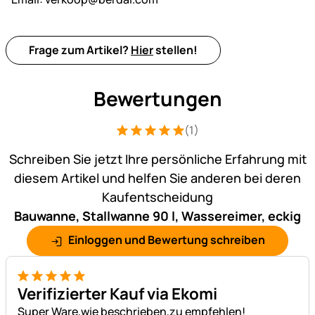
Frage zum Artikel?
Hier
stellen!
Bewertungen
(1)
Bewertung: 5 von 5 (1 Bewertungen)
1 Bewertung
Schreiben Sie jetzt Ihre persönliche Erfahrung mit
diesem Artikel und helfen Sie anderen bei deren
Kaufentscheidung
Bauwanne, Stallwanne 90 l, Wassereimer, eckig
Einloggen und Bewertung schreiben
5 von 5
Verifizierter Kauf via Ekomi
Super Ware,wie beschrieben,zu empfehlen!