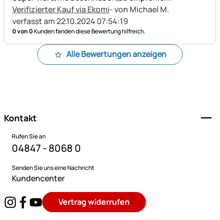
Verifizierter Kauf via Ekomi
- von Michael M.
verfasst am 22.10.2024 07:54:19
0 von 0
Kunden fanden diese Bewertung hilfreich.
Alle Bewertungen anzeigen
Fußzeile
Kontakt
Rufen Sie an
04847 - 8068 0
Senden Sie uns eine Nachricht
Kundencenter
Vertrag widerrufen