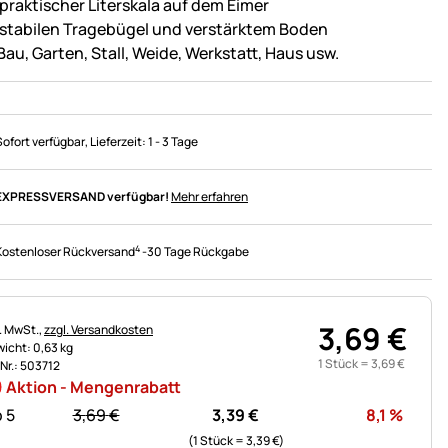
 praktischer Literskala auf dem Eimer
 stabilen Tragebügel und verstärktem Boden
Bau, Garten, Stall, Weide, Werkstatt, Haus usw.
Sofort verfügbar
, Lieferzeit:
1 - 3 Tage
EXPRESSVERSAND verfügbar!
Mehr erfahren
4
Kostenloser Rückversand
-
30 Tage Rückgabe
3
,
69
€
uerhinweis:
l. MwSt.,
zzgl. Versandkosten
icht: 0,63 kg
1 Stück =
3
,
69
€
.Nr.: 503712
Aktion - Mengenrabatt
statt:
Rabat
 5
3,
69
€
3,
39
€
8,1
%
(1 Stück =
3,
39
€
)