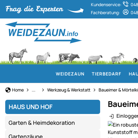
Kundenservice:
048
Fachberatung:
048
WEIDEZAUN
TIERBEDARF
HAU
Haus und Hof
Home
...
Werkzeug & Werkstatt
Baueimer & Mörtelk
Baueimer
HAUS UND HOF
Einlogge
Garten & Heimdekoration
Produktgaler
Gartenzäune