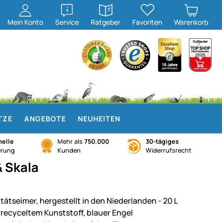
öffnen
öffnen
Mein
Konto
Service
Ratgeber
Favoriten
Warenkorb
TZE
ANGEBOTE
NEUHEITEN
elle
Mehr als
750.000
30-tägiges
erung
Kunden
Widerrufsrecht
& Skala
itätseimer, hergestellt in den Niederlanden - 20 L
 recyceltem Kunststoff, blauer Engel