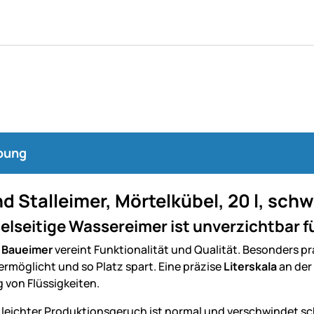
bung
d Stalleimer, Mörtelkübel, 20 l, sch
ielseitige Wassereimer ist unverzichtbar f
e
Baueimer
vereint Funktionalität und Qualität. Besonders pra
rmöglicht und so Platz spart. Eine präzise
Literskala
an der
von Flüssigkeiten.
n leichter Produktionsgeruch ist normal und verschwindet s