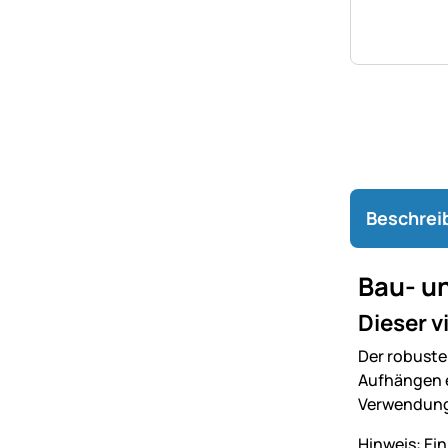
Beschrei
Bau- un
Dieser v
Der robust
Aufhängen e
Verwendung 
Hinweis: Ei