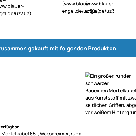
 zusammen gekauft mit folgenden Produkten:
ne Bewertungen abgegeben
verfügbar
 Mörtelkübel 65 l, Wassereimer, rund