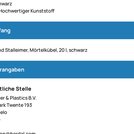
hwarz
 Hochwertiger Kunststoff
fang
d Stalleimer, Mörtelkübel, 20 l, schwarz
erangaben
liche Stelle
r & Plastics B.V.
ark Twente 193
elo
e
oop@berdal.com