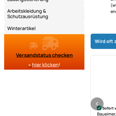
Arbeitskleidung &
Schutzausrüstung
Winterartikel
Wird oft
Versandstatus checken
»
hier klicken
!
Noch kei
Sofort 
Baueimer,