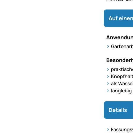
Auf einen
Anwendun
Gartenarb
Besonderh
praktische
Knopfhal
als Wasse
langlebig
Details
Fassungsv