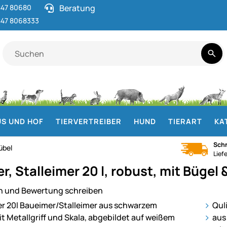
47 80680
Beratung
47 8068333
S UND HOF
TIERVERTREIBER
HUND
TIERART
KA
Schn
übel
Lief
, Stalleimer 20 l, robust, mit Bügel 
n und Bewertung schreiben
ie
Qul
aus