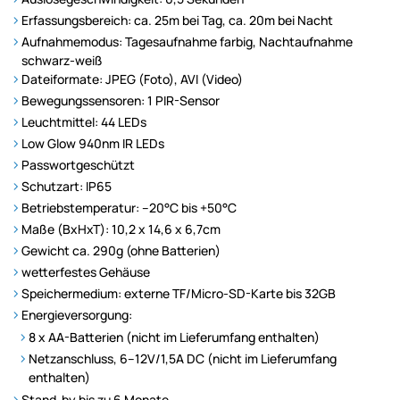
Erfassungsbereich: ca. 25m bei Tag, ca. 20m bei Nacht
Aufnahmemodus: Tagesaufnahme farbig, Nachtaufnahme
schwarz-weiß
Dateiformate: JPEG (Foto), AVI (Video)
Bewegungssensoren: 1 PIR-Sensor
Leuchtmittel: 44 LEDs
Low Glow 940nm IR LEDs
Passwortgeschützt
Schutzart: IP65
Betriebstemperatur: –20°C bis +50°C
Maße (BxHxT): 10,2 x 14,6 x 6,7cm
Gewicht ca. 290g (ohne Batterien)
wetterfestes Gehäuse
Speichermedium: externe TF/Micro-SD-Karte bis 32GB
Energieversorgung:
8 x AA-Batterien (nicht im Lieferumfang enthalten)
Netzanschluss, 6–12V/1,5A DC (nicht im Lieferumfang
enthalten)
Stand-by bis zu 6 Monate