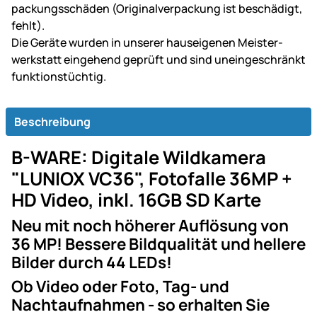
packungs­schäden (Original­ver­packung ist be­schä­digt,
fehlt).
Die Geräte wurden in unserer haus­ei­ge­nen Mei­ster­
werk­statt ein­gehend ge­prüft und sind un­ein­ge­schränkt
funk­tions­tüch­tig.
Beschreibung
B-WARE: Digitale Wildkamera
"LUNIOX VC36", Fotofalle 36MP +
HD Video, inkl. 16GB SD Karte
Neu mit noch höherer Auflösung von
36 MP! Bessere Bildqualität und hellere
Bilder durch 44 LEDs!
Ob Video oder Foto, Tag- und
Nachtaufnahmen - so erhalten Sie