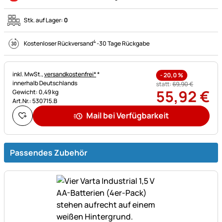
Stk. auf Lager:
0
4
Kostenloser Rückversand
-
30 Tage Rückgabe
Steuerhinweis:
inkl. MwSt.,
versandkostenfrei*
*
-
20,0
%
innerhalb Deutschlands
statt:
69
,
90
€
55
,
92
€
Gewicht: 0,49 kg
Art.Nr.: 530715.B
Mail bei Verfügbarkeit
Passendes Zubehör