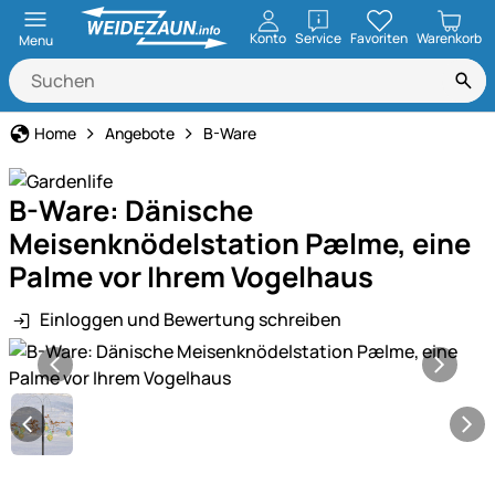
öffnen
Konto
Service
Favoriten
Warenkorb
Menu
Home
Angebote
B-Ware
B-Ware: Dänische
Meisenknödelstation Pælme, eine
Palme vor Ihrem Vogelhaus
Einloggen und Bewertung schreiben
Produktgalerie