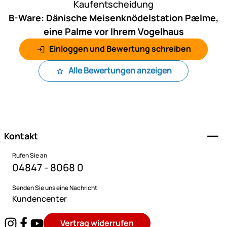
Kaufentscheidung
B-Ware: Dänische Meisenknödelstation Pælme,
eine Palme vor Ihrem Vogelhaus
Einloggen und Bewertung schreiben
Alle Bewertungen anzeigen
Fußzeile
Kontakt
Rufen Sie an
04847 - 8068 0
Senden Sie uns eine Nachricht
Kundencenter
Vertrag widerrufen