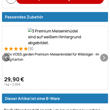
Passendes Zubehör
(9)
Bewertung: 5 von 5 (9 Bewertungen)
9 Bewertungen
100x VOSS.garden Premium-Meisenknödel für Wildvögel - im
10kg Karton
29
,
90
€
1 kg =
2
,
99
€
Dieser Artikel ist eine B-Ware