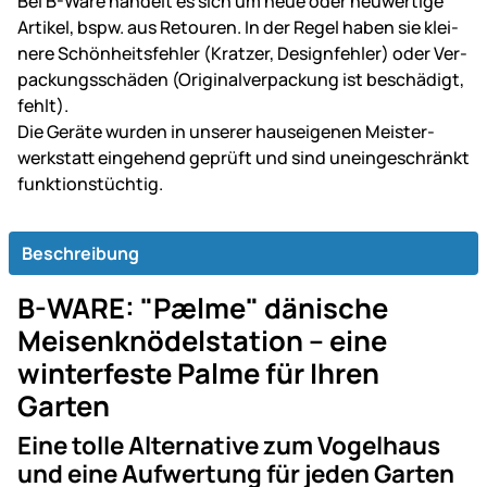
Bei B-Ware handelt es sich um neue oder neu­wer­tige
Artikel, bspw. aus Retouren. In der Regel haben sie klei­
ne­re Schön­heits­fehler (Kratzer, Design­fehler) oder Ver­
packungs­schäden (Original­ver­packung ist be­schä­digt,
fehlt).
Die Geräte wurden in unserer haus­ei­ge­nen Mei­ster­
werk­statt ein­gehend ge­prüft und sind un­ein­ge­schränkt
funk­tions­tüch­tig.
Beschreibung
B-WARE: "Pælme" dänische
Meisenknödelstation – eine
winterfeste Palme für Ihren
Garten
Eine tolle Alternative zum Vogelhaus
und eine Aufwertung für jeden Garten