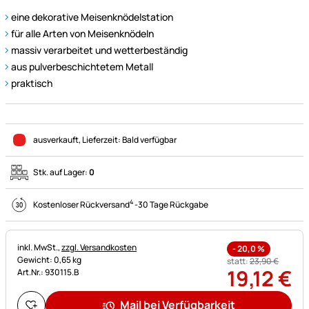
eine dekorative Meisenknödelstation
für alle Arten von Meisenknödeln
massiv verarbeitet und wetterbeständig
aus pulverbeschichtetem Metall
praktisch
ausverkauft
, Lieferzeit:
Bald verfügbar
Stk. auf Lager:
0
4
Kostenloser Rückversand
-
30 Tage Rückgabe
Steuerhinweis:
inkl. MwSt.,
zzgl. Versandkosten
-
20,0
%
Gewicht: 0,65 kg
statt:
23
,
90
€
19
,
12
€
Art.Nr.: 930115.B
Mail bei Verfügbarkeit