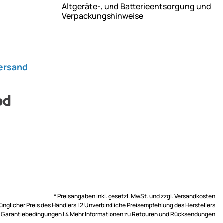
Altgeräte-, und Batterieentsorgung und
Verpackungshinweise
Versand
* Preisangaben inkl. gesetzl. MwSt. und zzgl.
Versandkosten
rünglicher Preis des Händlers | 2 Unverbindliche Preisempfehlung des Herstellers
n
Garantiebedingungen
| 4 Mehr Informationen zu
Retouren und Rücksendungen