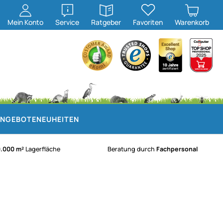
öffnen
öffnen
Mein
Konto
Service
Ratgeber
Favoriten
Warenkorb
NGEBOTE
NEUHEITEN
0.000 m²
Lagerfläche
Beratung durch
Fachpersonal
gegeben