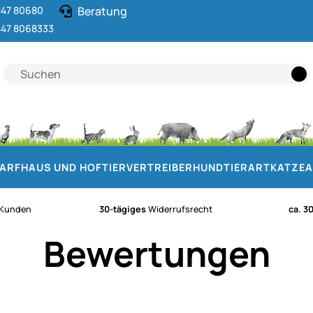
47 80680
Beratung
47 8068333
DARF
HAUS UND HOF
TIERVERTREIBER
HUND
TIERART
KATZE
A
Kunden
30-tägiges
Widerrufsrecht
ca. 3
Bewertungen
Noch keine Bewertungen ab