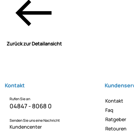
Zurück zur Detailansicht
Fußzeile
Kontakt
Kundenser
Rufen Sie an
Kontakt
04847 - 8068 0
Faq
Ratgeber
Senden Sie uns eine Nachricht
Kundencenter
Retouren