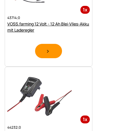
1x
43714;0
VOSS.farming 12 Volt - 12 Ah Blei-Vlies-Akku
mit Laderegler
1x
44232;0