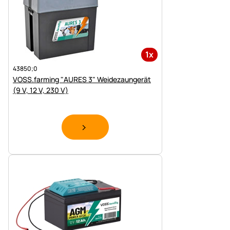
1x
43850;0
VOSS.farming "AURES 3" Weidezaungerät
(9 V, 12 V, 230 V)