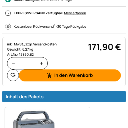
EXPRESSVERSAND verfügbar!
Mehr erfahren
4
Kostenloser Rückversand
-
30 Tage Rückgabe
171
,
90
€
Steuerhinweis:
inkl. MwSt.,
zzgl. Versandkosten
Gewicht: 6,27 kg
Art.Nr.: 43850.B2
In den Warenkorb
Inhalt des Pakets