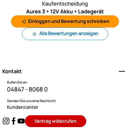
Kaufentscheidung
Aures 3 + 12V Akku + Ladegerät
Einloggen und Bewertung schreiben
Alle Bewertungen anzeigen
Fußzeile
Kontakt
Rufen Sie an
04847 - 8068 0
Senden Sie uns eine Nachricht
Kundencenter
Vertrag widerrufen