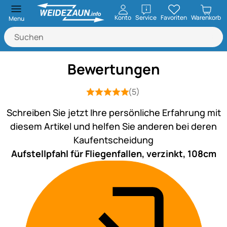
öffnen
Konto
Service
Favoriten
Warenkorb
Menu
Bewertungen
(5)
Bewertung: 5 von 5 (5 Bewertungen)
5 Bewertungen
Schreiben Sie jetzt Ihre persönliche Erfahrung mit
diesem Artikel und helfen Sie anderen bei deren
Kaufentscheidung
Aufstellpfahl für Fliegenfallen, verzinkt, 108cm