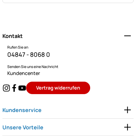
Fußzeile
Kontakt
Rufen Sie an
04847 - 8068 0
Senden Sie uns eine Nachricht
Kundencenter
Vertrag widerrufen
Kundenservice
Unsere Vorteile