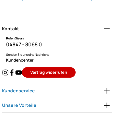
Fußzeile
Kontakt
Rufen Sie an
04847 - 8068 0
Senden Sie uns eine Nachricht
Kundencenter
Vertrag widerrufen
Kundenservice
Unsere Vorteile