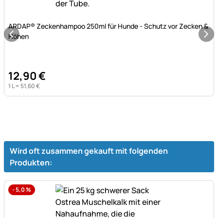
Noch keine Bewertungen abgegeben
ARDAP® Zeckenhampoo 250ml für Hunde - Schutz vor Zecken &
Flöhen
12
,
90
€
1 L =
51
,
60
€
Wird oft zusammen gekauft mit folgenden
Produkten:
-
5,0
%