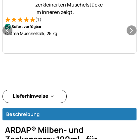
(1)
Bewertung: 5 von 5 (1 Bewertungen)
1 Bewertung
Sofort verfügbar
Ostrea Muschelkalk, 25 kg
Lieferhinweise
Beschreibung
ARDAP® Milben- und