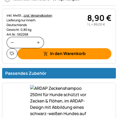
8
,
90
€
Steuerhinweis:
inkl. MwSt.,
zzgl. Versandkosten
Lieferung nur innerh.
1 L =
89
,
00
€
Deutschlands
Gewicht: 0,80 kg
Art.Nr.: 562268
In den Warenkorb
Passendes Zubehör