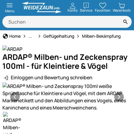
öffnen
Konto
Service
Favoriten
Warenkorb
Menu
Tierbedarf
Home
...
Geflügelhaltung
Milben-Bekämpfung
ARDAP® Milben- und Zeckenspray
100ml - für Kleintiere & Vögel
Einloggen und Bewertung schreiben
Produktgalerie