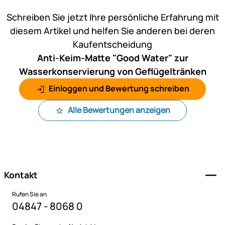
Noch keine Bewertungen ab
Schreiben Sie jetzt Ihre persönliche Erfahrung mit
diesem Artikel und helfen Sie anderen bei deren
Kaufentscheidung
Anti-Keim-Matte "Good Water" zur
Wasserkonservierung von Geflügeltränken
Einloggen und Bewertung schreiben
Alle Bewertungen anzeigen
Fußzeile
Kontakt
Rufen Sie an
04847 - 8068 0