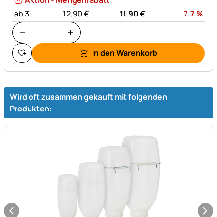
Aktion - Mengenrabatt
statt:
Rab
ab 3
12,
90
€
11,
90
€
7,7
%
In den Warenkorb
Wird oft zusammen gekauft mit folgenden
Produkten: