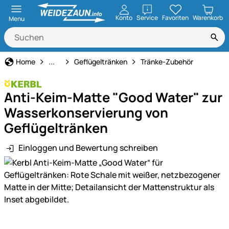
öffnen
Konto
Service
Favoriten
Warenkorb
Menu
Geflügelhaltung
Home
...
Geflügeltränken
Tränke-Zubehör
Anti-Keim-Matte "Good Water" zur
Wasserkonservierung von
Geflügeltränken
Einloggen und Bewertung schreiben
Produktgalerie