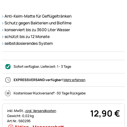
Anti-Keim-Matte für Geflügeltränken
Schutz gegen Bakterien und Biofilme
konserviert bis zu 3600 Liter Wasser
schützt bis zu 12 Monate
selbstdosierendes System
Sofort verfügbar
, Lieferzeit:
1 - 3 Tage
EXPRESSVERSAND verfügbar!
Mehr erfahren
4
Kostenloser Rückversand
-
30 Tage Rückgabe
12
,
90
€
Steuerhinweis:
inkl. MwSt.,
zzgl. Versandkosten
Gewicht: 0,02 kg
Art.Nr.: 560295