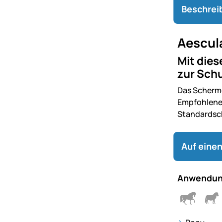
Beschrei
Aescul
Mit die
zur Sch
Das Scherme
Empfohlene 
Standardsc
Auf einen
Anwendun