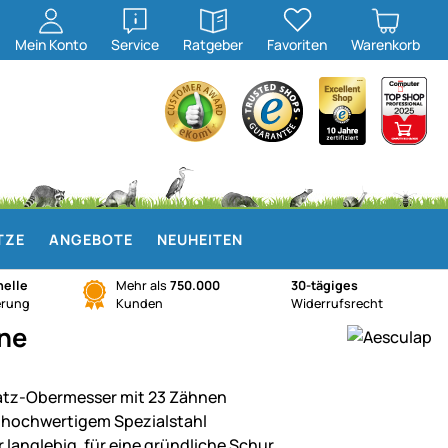
öffnen
öffnen
Mein
Konto
Service
Ratgeber
Favoriten
Warenkorb
TZE
ANGEBOTE
NEUHEITEN
elle
Mehr als
750.000
30-tägiges
erung
Kunden
Widerrufsrecht
ne
atz-Obermesser mit 23 Zähnen
 hochwertigem Spezialstahl
r langlebig, für eine gründliche Schur