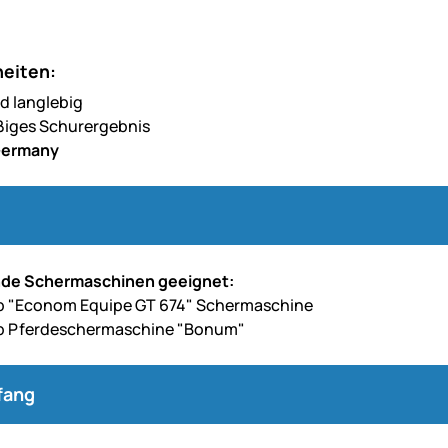
eiten:
d langlebig
ßiges Schurergebnis
Germany
ende Schermaschinen geeignet:
ap "Econom Equipe GT 674" Schermaschine
ap Pferdeschermaschine "Bonum"
fang