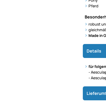
Pony
Pferd
Besonderh
robust un
gleichmä
Made in 
Details
für folg
- Aescul
- Aescul
Lieferum