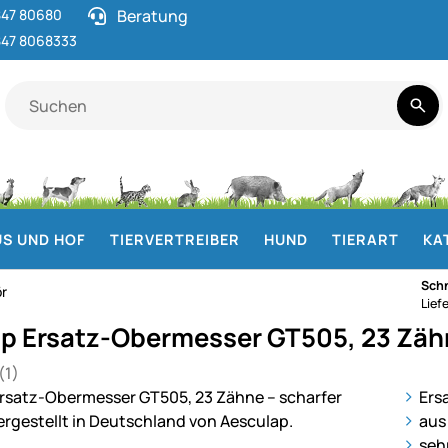
47 80680
Beratung
47 8068333
S UND HOF
TIERVERTREIBER
HUND
TIERART
KA
Schn
r
Lief
p Ersatz-Obermesser GT505, 23 Zäh
(1)
 von 5 (1 Bewertungen)
ie
Ers
aus
seh