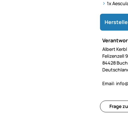
1x
Aescul
Herstell
Verantwort
Albert Kerb
Felizenzell 9
84428 Buc
Deutschlan
Email:
info@
Frage zu