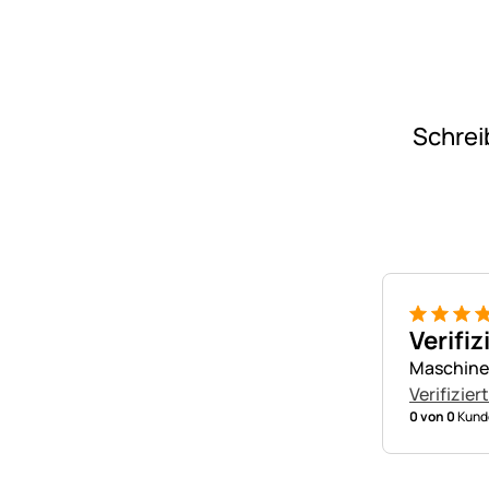
Schrei
5 von 5
Verifiz
Maschine 
Verifizier
0 von 0
Kunde