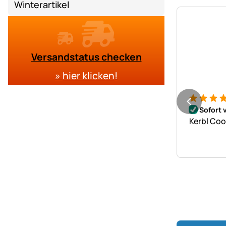
Winterartikel
Versandstatus checken
»
hier klicken
!
Bewertung
1 Bewert
Sofort 
Kerbl Coo