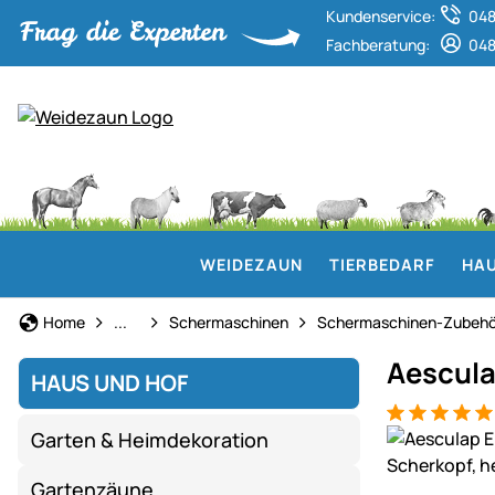
Kundenservice:
048
Fachberatung:
048
WEIDEZAUN
TIERBEDARF
HAU
Technik für Haus & Hof
Home
...
Schermaschinen
Schermaschinen-Zubehö
Aescula
HAUS UND HOF
Bewertung: 5
1 Bewertung
Produktgaler
Garten & Heimdekoration
Gartenzäune