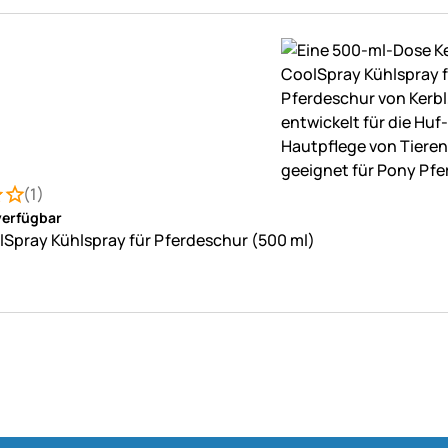
(1)
: 4 von 5 (1 Bewertungen)
ung
verfügbar
lSpray Kühlspray für Pferdeschur (500 ml)