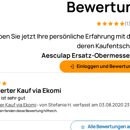
Bewertu
(1
Bewertung: 5 v
1 Bewertung
ben Sie jetzt Ihre persönliche Erfahrung mit 
deren Kaufentsc
Aesculap Ersatz-Obermesse
Einloggen und Bewertu
ierter Kauf via Ekomi
ist sehr gut
ter Kauf via Ekomi
- von Stefanie H.
verfasst am 03.08.2020 23
n fanden diese Bewertung hilfreich.
Alle Bewertungen 