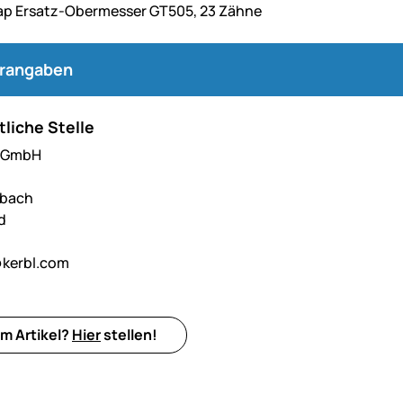
ap Ersatz-Obermesser GT505, 23 Zähne
erangaben
liche Stelle
l GmbH
hbach
d
kerbl.com
m Artikel?
Hier
stellen!