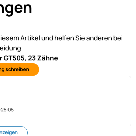
ngen
)
on 5 (1 Bewertungen)
diesem Artikel und helfen Sie anderen bei
heidung
r GT505, 23 Zähne
ng schreiben
:25:05
anzeigen