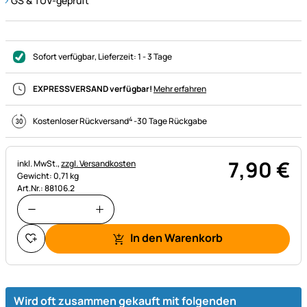
GS & TÜV-geprüft
Sofort verfügbar
, Lieferzeit:
1 - 3 Tage
EXPRESSVERSAND verfügbar!
Mehr erfahren
4
Kostenloser Rückversand
-
30 Tage Rückgabe
7
,
90
€
Steuerhinweis:
inkl. MwSt.,
zzgl. Versandkosten
Gewicht: 0,71 kg
Art.Nr.: 88106.2
In den Warenkorb
Wird oft zusammen gekauft mit folgenden