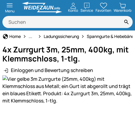
öffnen
Konto
Service
Favoriten
Warenkorb
Menu
Haus und Hof
Home
...
Ladungssicherung
Spanngurte & Hebebänd
4x Zurrgurt 3m, 25mm, 400kg, mit
Klemmschloss, 1-tlg.
Einloggen und Bewertung schreiben
Produktgalerie