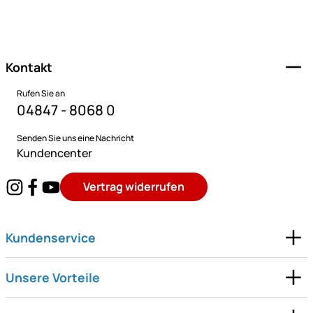
Fußzeile
Kontakt
Rufen Sie an
04847 - 8068 0
Senden Sie uns eine Nachricht
Kundencenter
Vertrag widerrufen
Kundenservice
Unsere Vorteile