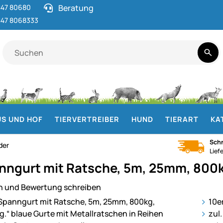
47 80680
Beratung
47 8068333
S UND HOF
TIERVERTREIBER
HUND
TIERART
KA
Schn
der
Lief
nngurt mit Ratsche, 5m, 25mm, 800kg,
n und Bewertung schreiben
ie
10e
zul