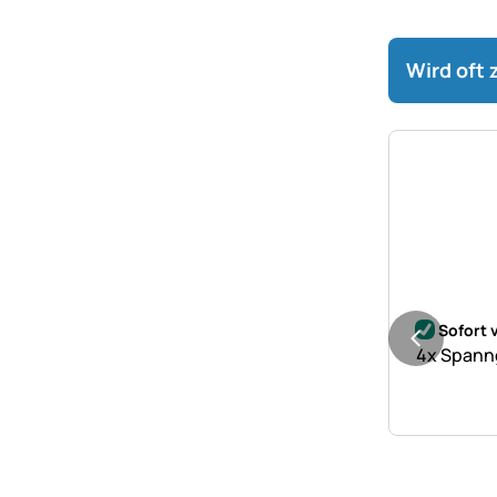
Wird oft
Noch kei
Sofort 
4x Spanng