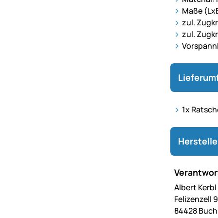
Maße (Lx
zul. Zugkr
zul. Zugk
Vorspannk
Lieferum
1x Ratsch
Herstell
Verantwort
Albert Kerb
Felizenzell 9
84428 Buc