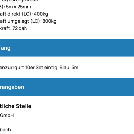
B): 5m x 25mm
aft direkt (LC): 400kg
raft umgelegt (LC): 800kg
raft: 72 daN
fang
enzurrgurt 10er Set eintlg. Blau, 5m
erangaben
liche Stelle
l GmbH
hbach