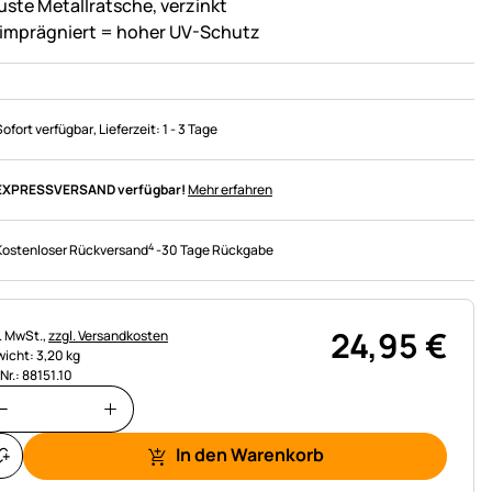
uste Metallratsche, verzinkt
imprägniert = hoher UV-Schutz
Sofort verfügbar
, Lieferzeit:
1 - 3 Tage
EXPRESSVERSAND verfügbar!
Mehr erfahren
4
Kostenloser Rückversand
-
30 Tage Rückgabe
24
,
95
€
uerhinweis:
l. MwSt.,
zzgl. Versandkosten
icht: 3,20 kg
.Nr.: 88151.10
In den Warenkorb