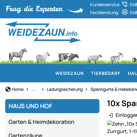
Kundenservice:
048
Fachberatung:
048
WEIDEZAUN
TIERBEDARF
HAU
Haus und Hof
Home
...
Ladungssicherung
Spanngurte & Hebebän
10x Spa
HAUS UND HOF
Einlogge
Garten & Heimdekoration
Produktgaler
Gartenzäune