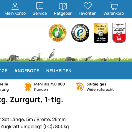
öffnen
öffnen
Mein
Konto
Service
Ratgeber
Favoriten
Warenkorb
TZE
ANGEBOTE
NEUHEITEN
elle
Mehr als
750.000
30-tägiges
erung
Kunden
Widerrufsrecht
 Zurrgurt, 1-tlg.
r Set Länge: 5m / Breite: 25mm
. Zugkraft umgelegt (LC): 800kg