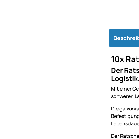
Beschrei
10x Rat
Der Rats
Logistik
Mit einer G
schweren La
Die galvani
Befestigung
Lebensdauer
Der Ratsche