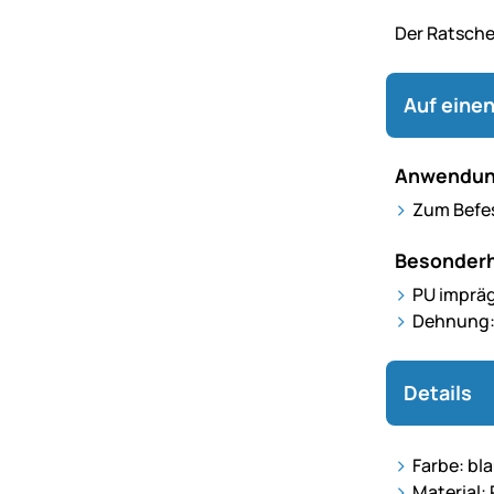
Der Ratsche
Auf einen
Anwendun
Zum Befes
Besonderh
PU imprä
Dehnung:
Details
Farbe: bl
Material: