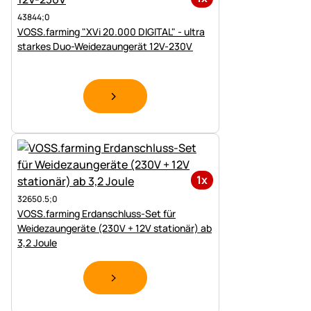
43844;0
VOSS.farming "XVi 20.000 DIGITAL" - ultra
starkes Duo-Weidezaungerät 12V-230V
1x
32650.5;0
VOSS.farming Erdanschluss-Set für
Weidezaungeräte (230V + 12V stationär) ab
3,2 Joule