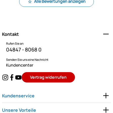
Alle Bewertungen anzeigen
Fußzeile
Kontakt
Rufen Sie an
04847 - 8068 0
Senden Sie uns eine Nachricht
Kundencenter
Vertrag widerrufen
Kundenservice
Unsere Vorteile