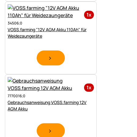
1x
34506;0
VOSS.farming "12V AGM Akku 110Ah" für
Weidezaungeräte
1x
7770016;0
Gebrauchsanweisung VOSS.farming 12V
AGM Akku