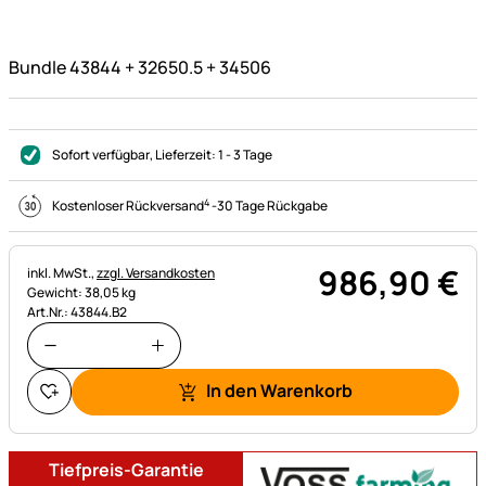
Bundle 43844 + 32650.5 + 34506
Sofort verfügbar
, Lieferzeit:
1 - 3 Tage
4
Kostenloser Rückversand
-
30 Tage Rückgabe
986
,
90
€
Steuerhinweis:
inkl. MwSt.,
zzgl. Versandkosten
Gewicht: 38,05 kg
Art.Nr.: 43844.B2
In den Warenkorb
Tiefpreis-Garantie