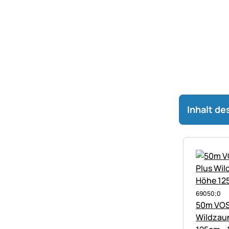
Inhalt de
69050;0
50m VOS
Wildzau