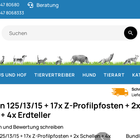
47 80680
Beratung
47 8068333
S UND HOF
TIERVERTREIBER
HUND
TIERART
KA
Schn
Lief
 125/13/15 + 17x Z-Profilpfosten + 2x
+ 4x Erdteller
n und Bewertung schreiben
ie
Bundl