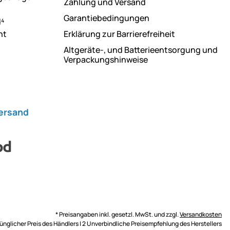
Zahlung und Versand
Garantiebedingungen
d⁴
ht
Erklärung zur Barrierefreiheit
Altgeräte-, und Batterieentsorgung und
Verpackungshinweise
Versand
* Preisangaben inkl. gesetzl. MwSt. und zzgl.
Versandkosten
rünglicher Preis des Händlers | 2 Unverbindliche Preisempfehlung des Herstellers