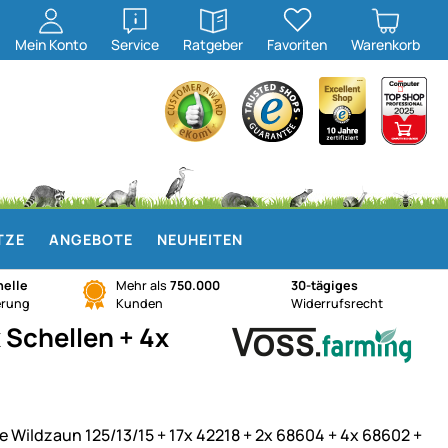
öffnen
öffnen
Mein
Konto
Service
Ratgeber
Favoriten
Warenkorb
TZE
ANGEBOTE
NEUHEITEN
elle
Mehr als
750.000
30-tägiges
erung
Kunden
Widerrufsrecht
 Schellen + 4x
e Wildzaun 125/13/15 + 17x 42218 + 2x 68604 + 4x 68602 +