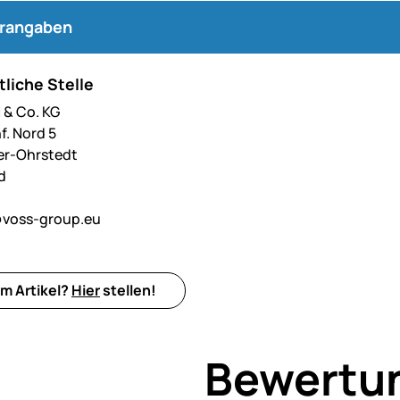
erangaben
liche Stelle
& Co. KG
f. Nord 5
er-Ohrstedt
d
voss-group.eu
m Artikel?
Hier
stellen!
Bewertu