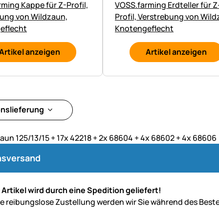
ming Kappe für Z-Profil,
VOSS.farming Erdteller für Z
ung von Wildzaun,
Profil, Verstrebung von Wild
eflecht
Knotengeflecht
Artikel anzeigen
Artikel anzeigen
onslieferung
aun 125/13/15 + 17x 42218 + 2x 68604 + 4x 68602 + 4x 68606
nsversand
 Artikel wird durch eine Spedition geliefert!
ne reibungslose Zustellung werden wir Sie während des Bestel