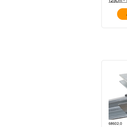
125cm - 
68602;0