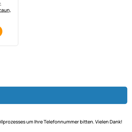
-
zaun,
l­prozesses um Ihre Telefon­nummer bitten. Vielen Dank!