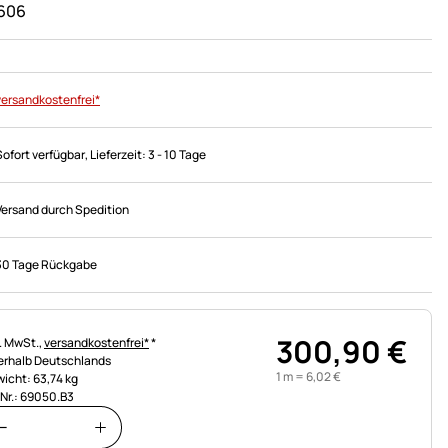
606
versandkostenfrei*
Sofort verfügbar
, Lieferzeit:
3 - 10 Tage
Versand durch Spedition
30 Tage Rückgabe
300
,
90
€
uerhinweis:
l. MwSt.,
versandkostenfrei*
*
erhalb Deutschlands
1 m =
6
,
02
€
icht: 63,74 kg
.Nr.: 69050.B3