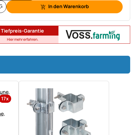
In den Warenkorb
Tiefpreis-Garantie
Hier mehr erfahren.
17x
ne,