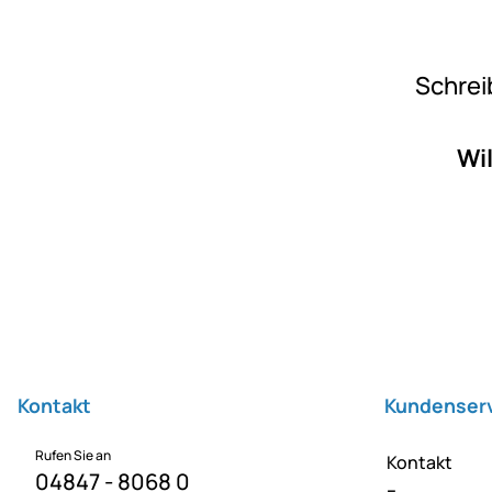
Schrei
Wil
Fußzeile
Kontakt
Kundenser
Rufen Sie an
Kontakt
04847 - 8068 0