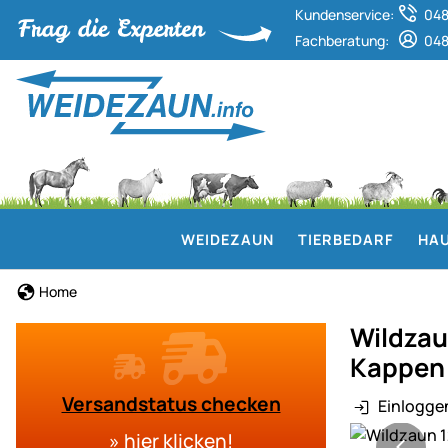
Kundenservice:
048
Fachberatung:
048
WEIDEZAUN
TIERBEDARF
HAU
Home
Wildzaun
Kappen 
Versandstatus checken
Einlogge
Produktgaler
»
hier klicken
!