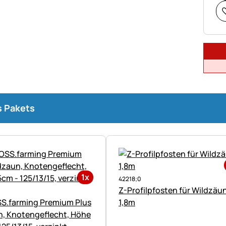
s Pakets
1x
42218;0
Z-Profilpfosten für Wildzäu
S.farming Premium Plus
1,8m
n, Knotengeflecht, Höhe