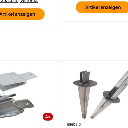
125/13/15, verzinkt
Artikel anzeigen
Artikel anzeigen
4x
68606;0