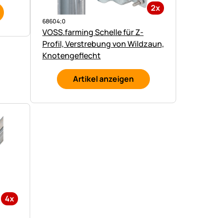
2x
68604;0
VOSS.farming Schelle für Z-
Profil, Verstrebung von Wildzaun,
Knotengeflecht
Artikel anzeigen
4x