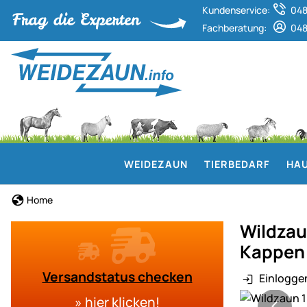
Kundenservice:
048
Fachberatung:
048
WEIDEZAUN
TIERBEDARF
HAU
Home
Wildzau
Kappen 
Versandstatus checken
Einlogge
Produktgaler
»
hier klicken
!