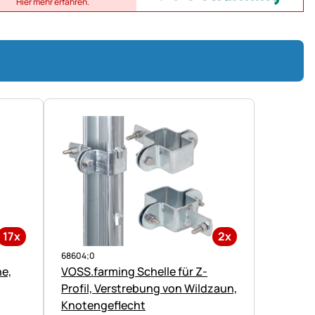
Hier mehr erfahren.
17x
2x
68604;0
ne,
VOSS.farming Schelle für Z-
Profil, Verstrebung von Wildzaun,
Knotengeflecht