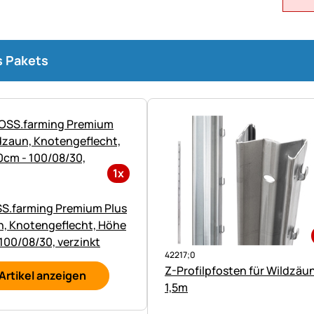
s Pakets
1x
S.farming Premium Plus
n, Knotengeflecht, Höhe
100/08/30, verzinkt
42217;0
Z-Profilpfosten für Wildzäu
Artikel anzeigen
1,5m