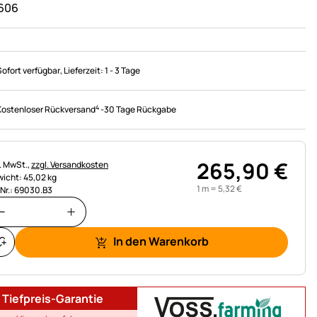
606
Sofort verfügbar
, Lieferzeit:
1 - 3 Tage
4
Kostenloser Rückversand
-
30 Tage Rückgabe
265
,
90
€
uerhinweis:
l. MwSt.,
zzgl. Versandkosten
icht: 45,02 kg
1 m =
5
,
32
€
.Nr.: 69030.B3
In den Warenkorb
Tiefpreis-Garantie