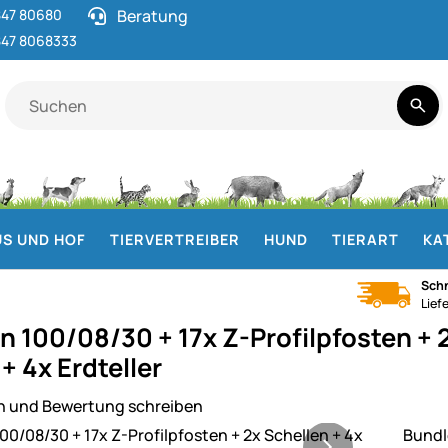
47 80680
Beratung
47 8068333
S UND HOF
TIERVERTREIBER
HUND
TIERART
KA
Schn
Lief
n 100/08/30 + 17x Z-Profilpfosten + 2
+ 4x Erdteller
n und Bewertung schreiben
ie
Bundl