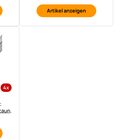
Artikel anzeigen
4x
-
zaun,