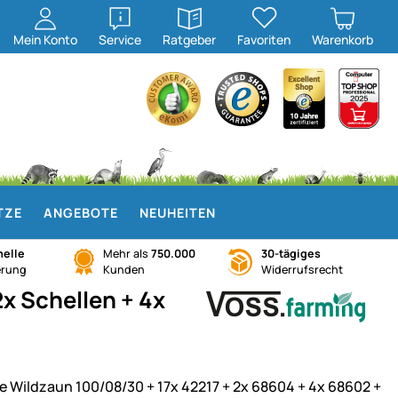
öffnen
öffnen
Mein
Konto
Service
Ratgeber
Favoriten
Warenkorb
TZE
ANGEBOTE
NEUHEITEN
elle
Mehr als
750.000
30-tägiges
erung
Kunden
Widerrufsrecht
x Schellen + 4x
e Wildzaun 100/08/30 + 17x 42217 + 2x 68604 + 4x 68602 +