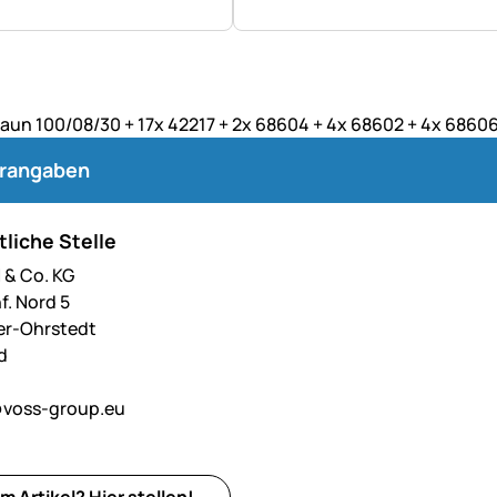
aun 100/08/30 + 17x 42217 + 2x 68604 + 4x 68602 + 4x 6860
erangaben
liche Stelle
& Co. KG
f. Nord 5
er-Ohrstedt
d
voss-group.eu
m Artikel?
Hier
stellen!