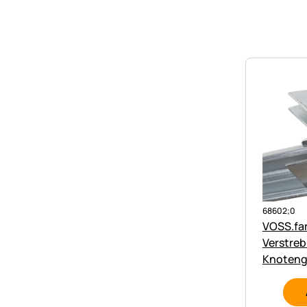
68602;0
VOSS.far
Verstreb
Knoteng