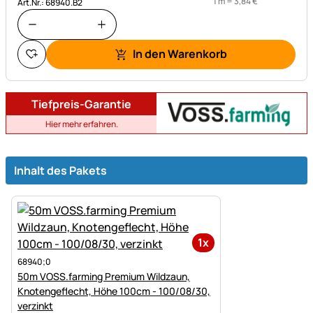
1 m =
3
,
84
€
Art.Nr.: 68940.B2
In den Warenkorb
Tiefpreis-Garantie
Hier mehr erfahren.
Inhalt des Pakets
1x
68940;0
50m VOSS.farming Premium Wildzaun,
Knotengeflecht, Höhe 100cm - 100/08/30,
verzinkt