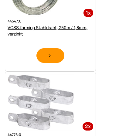
1x
44547;0
VOSS.farming Stahldraht, 250m / 1,8mm,
verzinkt
2x
44776;0