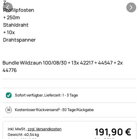
Bundle Wildzaun 100/08/30 + 13x 42217 + 44547 + 2x
44776
Sofort verfügbar
, Lieferzeit:
1 - 3 Tage
4
Kostenloser Rückversand
-
30 Tage Rückgabe
191
,
90
€
Steuerhinweis:
inkl. MwSt.,
zzgl. Versandkosten
Gewicht: 40,54 kg