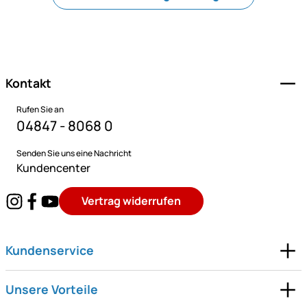
Fußzeile
Kontakt
Rufen Sie an
04847 - 8068 0
Senden Sie uns eine Nachricht
Kundencenter
Vertrag widerrufen
Kundenservice
Unsere Vorteile