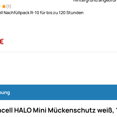
(1)
: 5 von 5 (1 Bewertungen)
ung
l Nachfüllpack R-10 für bis zu 120 Stunden
€
bung
cell HALO Mini Mückenschutz weiß, 