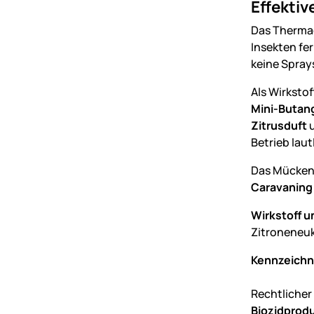
Effekti
Das Thermac
Insekten fe
keine Sprays
Als Wirkst
Mini-Butang
Zitrusduft
u
Betrieb laut
Das Mückens
Caravaning
Wirkstoff u
Zitroneneuk
Kennzeichn
Rechtlicher
Biozidprodu