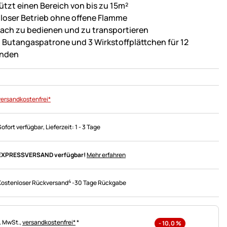
ützt einen Bereich von bis zu 15m²
tloser Betrieb ohne offene Flamme
fach zu bedienen und zu transportieren
l. Butangaspatrone und 3 Wirkstoffplättchen für 12
nden
versandkostenfrei*
Sofort verfügbar
, Lieferzeit:
1 - 3 Tage
EXPRESSVERSAND verfügbar!
Mehr erfahren
4
Kostenloser Rückversand
-
30 Tage Rückgabe
uerhinweis:
l. MwSt.,
versandkostenfrei*
*
-
10,0
%