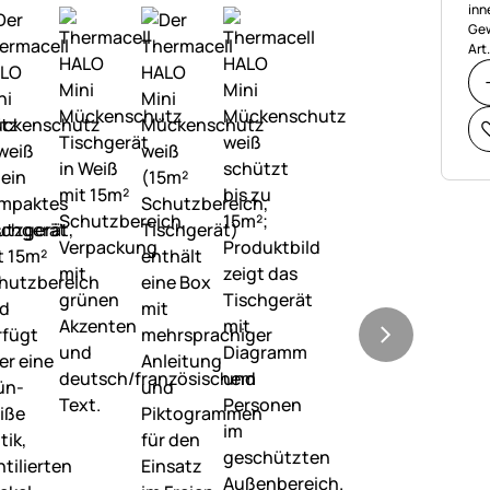
inn
Gew
Art