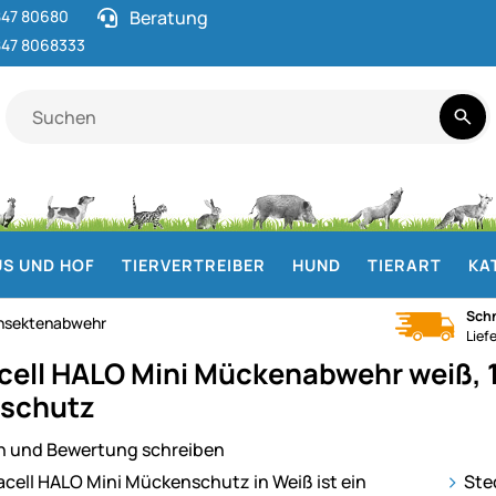
47 80680
Beratung
47 8068333
S UND HOF
TIERVERTREIBER
HUND
TIERART
KA
Schn
Insektenabwehr
Lief
ell HALO Mini Mückenabwehr weiß, 1
schutz
n und Bewertung schreiben
ie
Ste