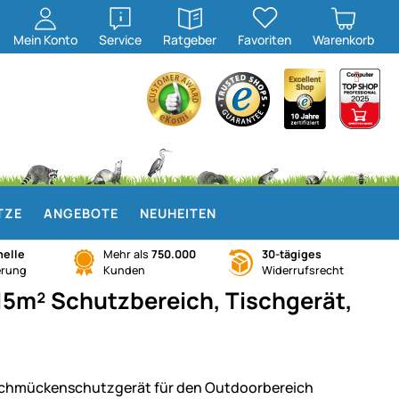
öffnen
öffnen
Mein
Konto
Service
Ratgeber
Favoriten
Warenkorb
TZE
ANGEBOTE
NEUHEITEN
elle
Mehr als
750.000
30-tägiges
erung
Kunden
Widerrufsrecht
5m² Schutzbereich, Tischgerät,
chmückenschutzgerät für den Outdoorbereich