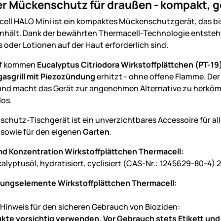
ver Mückenschutz für draußen - kompakt,
ell HALO Mini ist ein kompaktes Mückenschutzgerät, das 
rnhält. Dank der bewährten Thermacell-Technologie entsteh
 oder Lotionen auf der Haut erforderlich sind.
off kommen
Eucalyptus Citriodora Wirkstoffplättchen (PT-19
asgrill mit Piezozündung
erhitzt - ohne offene Flamme. Der
nd macht das Gerät zur angenehmen Alternative zu herkömml
los.
chutz-Tischgerät ist ein unverzichtbares Accessoire für al
sowie für den eigenen
Garten
.
nd Konzentration Wirkstoffplättchen Thermacell:
alyptusöl, hydratisiert, cyclisiert (CAS-Nr.: 1245629-80-4) 
ungselemente Wirkstoffplättchen Thermacell:
 Hinweis für den sicheren Gebrauch von Bioziden:
kte vorsichtig verwenden. Vor Gebrauch stets Etikett un