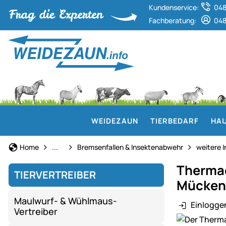
Kundenservice:
048
Fachberatung:
048
WEIDEZAUN
TIERBEDARF
HAU
Tiervertreiber
Home
...
Bremsenfallen & Insektenabwehr
weitere 
Thermac
TIERVERTREIBER
Mücken
Maulwurf- & Wühlmaus-
Einlogge
Vertreiber
Produktgaler