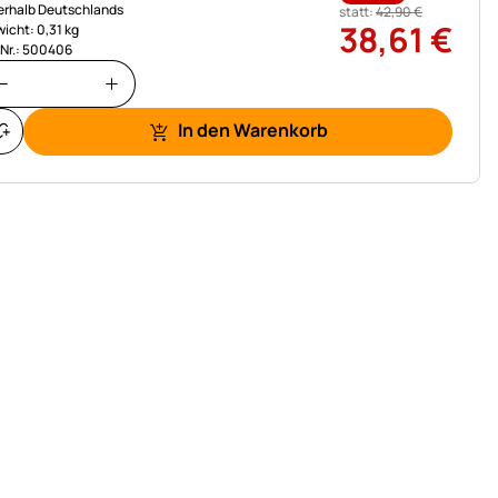
erhalb Deutschlands
statt:
42
,
90
€
38
,
61
€
icht: 0,31 kg
.Nr.: 500406
In den Warenkorb