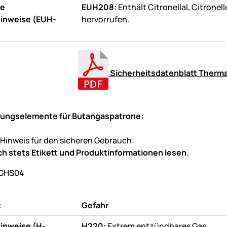
de
EUH208:
Enthält Citronellal, Citronel
inweise (EUH-
hervorrufen.
Sicherheitsdatenblatt Therma
ungselemente für Butangaspatrone:
 Hinweis für den sicheren Gebrauch:
h stets Etikett und
Produktinformationen
lesen.
t
Gefahr
inweise (H-
H220:
Extrem entzündbares Gas.