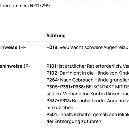
triernummer : N-117299
t
Achtung
inweise (H-
H319:
Verursacht schwere Augenreizu
shinweise (P-
P101:
Ist ärztlicher Rat erforderlich,
P102:
Darf nicht in die Hände von Kin
P264:
Nach Gebrauch Hände gründlic
P305+P351+P338:
BEI KONTAKT MIT DE
spülen. Vorhandene Kontaktlinsen nac
P337+P313:
Bei anhaltender Augenreizu
hinzuziehen.
P501:
Inhalt/Behälter gemäß den lokal
der Entsorgung zuführen.