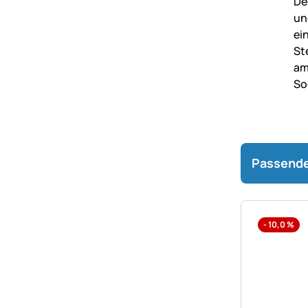
Passende
-
10,0
%