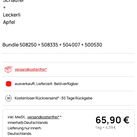
Bundle 508250 + 508335 + 504007 + 500530
versandkostenfrei*
ausverkauft
, Lieferzeit:
Bald verfügbar
4
Kostenloser Rückversand
-
30 Tage Rückgabe
65
,
90
€
Steuerhinweis:
inkl. MwSt.,
versandkostenfrei*
*
innerhalb Deutschlands
1 kg =
4
,
39
€
Lieferung nur innerh.
Deutschlands