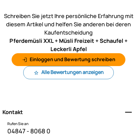
Noch keine Bewertungen ab
Schreiben Sie jetzt Ihre persönliche Erfahrung mit
diesem Artikel und helfen Sie anderen bei deren
Kaufentscheidung
Pferdemüsli XXL + Müsli Freizeit + Schaufel +
Leckerli Apfel
Einloggen und Bewertung schreiben
Alle Bewertungen anzeigen
Fußzeile
Kontakt
Rufen Sie an
04847 - 8068 0