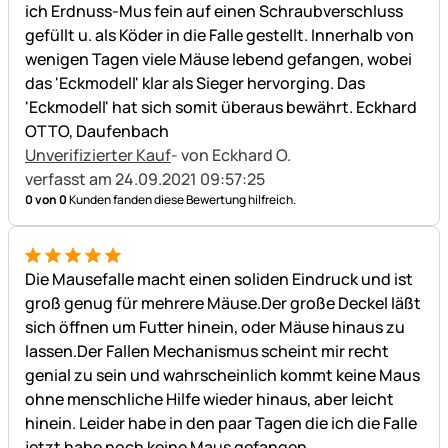
ich Erdnuss-Mus fein auf einen Schraubverschluss
gefüllt u. als Köder in die Falle gestellt. Innerhalb von
wenigen Tagen viele Mäuse lebend gefangen, wobei
das 'Eckmodell' klar als Sieger hervorging. Das
'Eckmodell' hat sich somit überaus bewährt. Eckhard
OTTO, Daufenbach
Unverifizierter Kauf
- von Eckhard O.
verfasst am 24.09.2021 09:57:25
0 von 0
Kunden fanden diese Bewertung hilfreich.
5 von 5
Die Mausefalle macht einen soliden Eindruck und ist
groß genug für mehrere Mäuse.Der große Deckel läßt
sich öffnen um Futter hinein, oder Mäuse hinaus zu
lassen.Der Fallen Mechanismus scheint mir recht
genial zu sein und wahrscheinlich kommt keine Maus
ohne menschliche Hilfe wieder hinaus, aber leicht
hinein. Leider habe in den paar Tagen die ich die Falle
jetzt habe noch keine Maus gefangen.