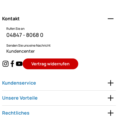
Fußzeile
Kontakt
Rufen Sie an
04847 - 8068 0
Senden Sie uns eine Nachricht
Kundencenter
Vertrag widerrufen
Kundenservice
Unsere Vorteile
Rechtliches