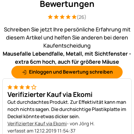
Bewertungen
(26)
Bewertung: 5 von 5 (26 Bewertungen)
26 Bewertungen
Schreiben Sie jetzt Ihre persönliche Erfahrung mit
diesem Artikel und helfen Sie anderen bei deren
Kaufentscheidung
Mausefalle Lebendfalle, Metall, mit Sichtfenster -
extra 6cm hoch, auch für größere Mäuse
Einloggen und Bewertung schreiben
4 von 5
Verifizierter Kauf via Ekomi
Gut durchdachtes Produkt. Zur Effektivität kann man
noch nichts sagen. Die durchsichtige Plastikplatte im
Deckel könnte etwas dicker sein.
Verifizierter Kauf via Ekomi
- von Jörg H.
verfasst am 12.12.2019 11:54:37