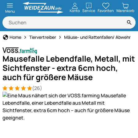
öffnen
Konto
Service
Favoriten
Warenkorb
Menu
Home
Tiervertreiber
Mäuse- und Rattenfallen/ Abwehr
Mausefalle Lebendfalle, Metall, mit
Sichtfenster - extra 6cm hoch,
auch für größere Mäuse
(26)
Bewertung: 5 von 5 (26 Bewertungen)
26 Bewertungen
Produktgalerie