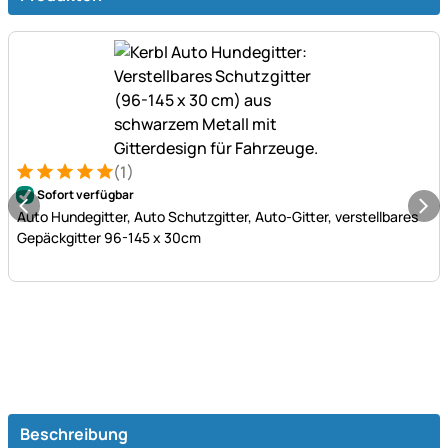
(1)
Bewertung: 5 von 5 (1 Bewertungen)
1 Bewertung
Sofort verfügbar
Auto Hundegitter, Auto Schutzgitter, Auto-Gitter, verstellbares
Gepäckgitter 96-145 x 30cm
Beschreibung