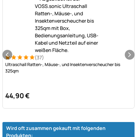
(37)
Bewertung: 5 von 5 (37 Bewertungen)
37 Bewertungen
Ultraschall Ratten-, Mäuse-, und Insektenverscheucher bis
325qm
44
,
90
€
Wird oft zusammen gekauft mit folgenden
Produkten: