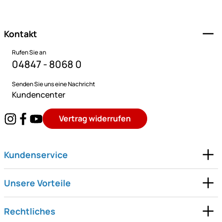
Fußzeile
Kontakt
Rufen Sie an
04847 - 8068 0
Senden Sie uns eine Nachricht
Kundencenter
Vertrag widerrufen
Kundenservice
Unsere Vorteile
Rechtliches