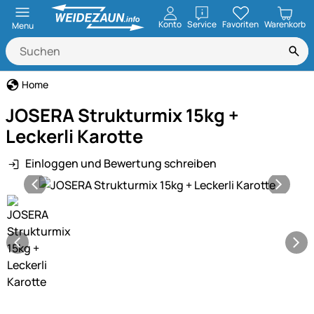
öffnen
Konto
Service
Favoriten
Warenkorb
Menu
Home
JOSERA Strukturmix 15kg +
Leckerli Karotte
Einloggen und Bewertung schreiben
Produktgalerie