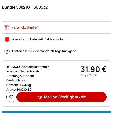
Bundle 508210 + 500532
versandkostenfrei*
ausverkauft
, Lieferzeit:
Bald verfügbar
4
Kostenloser Rückversand
-
30 Tage Rückgabe
31
,
90
€
Steuerhinweis:
inkl. MwSt.,
versandkostenfrei*
*
innerhalb Deutschlands
1 kg =
2
,
13
€
Lieferung nur innerh.
Deutschlands
Gewicht: 16,46 kg
Art.Nr.: 508210.B2
Mail bei Verfügbarkeit