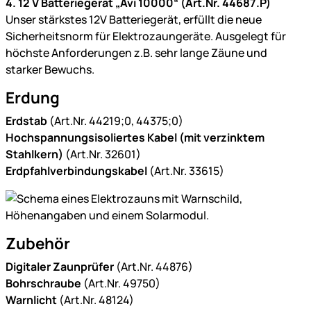
4. 12 V Batteriegerät „Avi 10000“ (Art.Nr. 44687.P)
Unser stärkstes 12V Batteriegerät, erfüllt die neue
Sicherheitsnorm für Elektrozaungeräte. Ausgelegt für
höchste Anforderungen z.B. sehr lange Zäune und
starker Bewuchs.
Erdung
Erdstab
(Art.Nr. 44219;0, 44375;0)
Hochspannungsisoliertes Kabel (mit verzinktem
Stahlkern)
(Art.Nr. 32601)
Erdpfahlverbindungskabel
(Art.Nr. 33615)
Zubehör
Digitaler Zaunprüfer
(Art.Nr. 44876)
Bohrschraube
(Art.Nr. 49750)
Warnlicht
(Art.Nr. 48124)