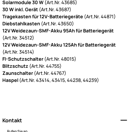
Solarmodule 30 W
(Art.Nr. 43685)
30 W inkl. Gerät
(Art.Nr. 43687)
Tragekasten für 12V-Batteriegeräte
(Art.Nr. 44871)
Diebstahlkasten
(Art.Nr. 43650)
12V Weidezaun-SMF-Akku 95Ah für Batteriegerät
(Art.Nr. 34512)
12V Weidezaun-SMF-Akku 125Ah für Batteriegerät
(Art.Nr. 34514)
FI-Schutzschalter
(Art.Nr. 48015)
Blitzschutz
(Art.Nr. 44755)
Zaunschalter
(Art.Nr. 44767)
Haspel
(Art.Nr. 43414, 43415, 44238, 44239)
Fußzeile
Kontakt
Rufen Sie an