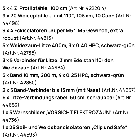
3 x 4 Z-Profilpfähle, 100 cm
(Art.Nr. 42220.4)
9 x 20 Weidepfähle „Limit 110“, 105 cm, 10 Ösen
(Art.Nr.
44498)
9 x 4 Eckisolatoren „Super M6“, M6 Gewinde, extra
robust
(Art.Nr. 44813)
5 x Weidezaun-Litze 400m, 3 x 0,40 HPC, schwarz-grün
(Art.Nr. 42735)
3 x 5 Verbinder für Litze, 3 mm Edelstahl für den
Weidezaun
(Art.Nr. 44684)
5 x Band 10 mm, 200 m, 4 x 0,25 HPC, schwarz-grün
(Art.Nr. 42850)
2 x 5 Band-Verbinder bis 13 mm (mit Nase)
(Art.Nr. 44657)
6 x Litze-Verbindungskabel, 60 cm, schraubbar
(Art.Nr.
44653)
1 x 5 Warnschilder „VORSICHT ELEKTROZAUN“
(Art.Nr.
44736)
1 x 25 Seil- und Weidebandisolatoren „Clip und Safe“
(Art.Nr. 44593)