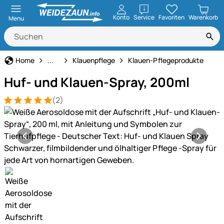
öffnen
Konto
Service
Favoriten
Warenkorb
Menu
Rinderpflege
Home
...
Klauenpflege
Klauen-Pflegeprodukte
Huf- und Klauen-Spray, 200ml
(2)
Bewertung: 5 von 5 (2 Bewertungen)
2 Bewertungen
Produktgalerie