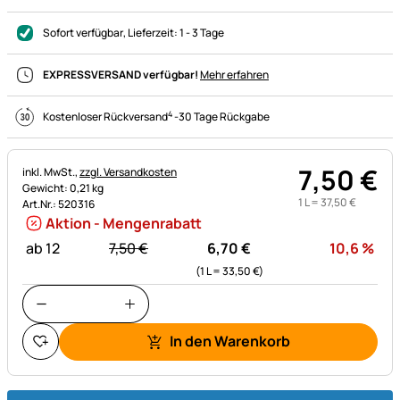
Sofort verfügbar
, Lieferzeit:
1 - 3 Tage
EXPRESSVERSAND verfügbar!
Mehr erfahren
4
Kostenloser Rückversand
-
30 Tage Rückgabe
7
,
50
€
Steuerhinweis:
inkl. MwSt.,
zzgl. Versandkosten
Gewicht: 0,21 kg
1 L =
37
,
50
€
Art.Nr.: 520316
Aktion - Mengenrabatt
statt:
Rab
ab 12
7,
50
€
6,
70
€
10,6
%
(1 L =
33,
50
€
)
In den Warenkorb