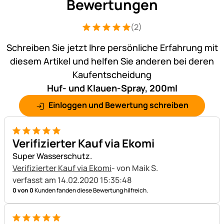
Bewertungen
(2)
Bewertung: 5 von 5 (2 Bewertungen)
2 Bewertungen
Schreiben Sie jetzt Ihre persönliche Erfahrung mit
diesem Artikel und helfen Sie anderen bei deren
Kaufentscheidung
Huf- und Klauen-Spray, 200ml
Einloggen und Bewertung schreiben
5 von 5
Verifizierter Kauf via Ekomi
Super Wasserschutz.
Verifizierter Kauf via Ekomi
- von Maik S.
verfasst am 14.02.2020 15:35:48
0 von 0
Kunden fanden diese Bewertung hilfreich.
5 von 5