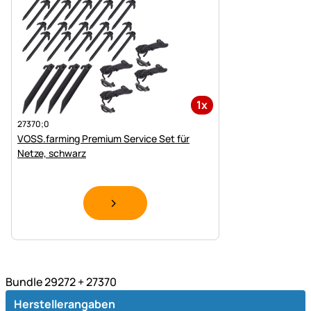
1x
27370;0
VOSS.farming Premium Service Set für
Netze, schwarz
Bundle 29272 + 27370
Herstellerangaben