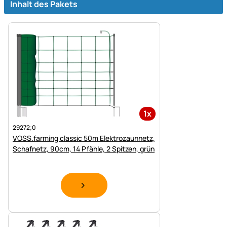
Inhalt des Pakets
1x
29272;0
VOSS.farming classic 50m Elektrozaunnetz,
Schafnetz, 90cm, 14 Pfähle, 2 Spitzen, grün