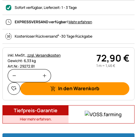
Sofort verfügbar
, Lieferzeit:
1 - 3 Tage
EXPRESSVERSAND verfügbar!
Mehr erfahren
4
Kostenloser Rückversand
-
30 Tage Rückgabe
72
,
90
€
Steuerhinweis:
inkl. MwSt.,
zzgl. Versandkosten
Gewicht: 6,33 kg
1 m =
1
,
46
€
Art.Nr.: 29272.B1
In den Warenkorb
Tiefpreis-Garantie
Hier mehr erfahren.