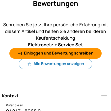
Bewertungen
Noch keine Bewertungen ab
Schreiben Sie jetzt Ihre persönliche Erfahrung mit
diesem Artikel und helfen Sie anderen bei deren
Kaufentscheidung
Elektronetz + Service Set
Einloggen und Bewertung schreiben
Alle Bewertungen anzeigen
Fußzeile
Kontakt
Rufen Sie an