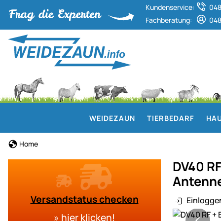
Kundenservice:
048
Fachberatung:
048
WEIDEZAUN
TIERBEDARF
HAU
Home
DV40 RF
Antenn
Versandstatus checken
Einlogge
Produktgaler
»
hier klicken
!