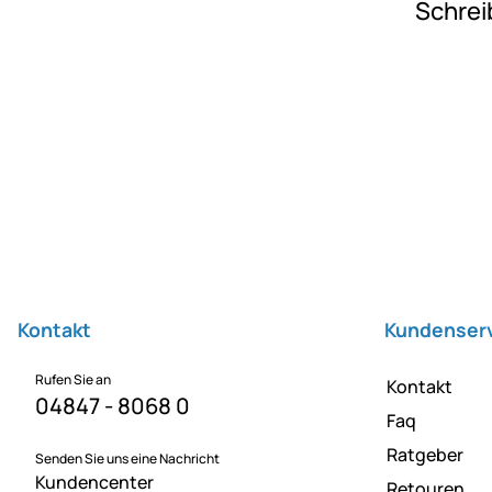
Schrei
Fußzeile
Kontakt
Kundenser
Rufen Sie an
Kontakt
04847 - 8068 0
Faq
Ratgeber
Senden Sie uns eine Nachricht
Kundencenter
Retouren