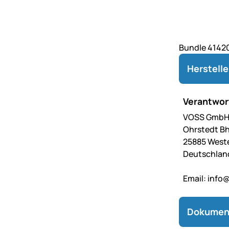
Bundle 41420
Herstell
Verantwort
VOSS GmbH 
Ohrstedt Bh
25885 West
Deutschlan
Email:
info@
Dokumen