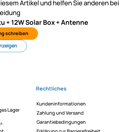
diesem Artikel und helfen Sie anderen bei
heidung
u + 12W Solar Box + Antenne
ng schreiben
anzeigen
Rechtliches
Kundeninformationen
ges Lager
Zahlung und Versand
Garantiebedingungen
d⁴
ht
Erklärung zur Barrierefreiheit