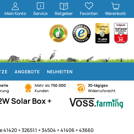
öffnen
öffnen
Mein
Konto
Service
Ratgeber
Favoriten
Warenkorb
TZE
ANGEBOTE
NEUHEITEN
elle
Mehr als
750.000
30-tägiges
erung
Kunden
Widerrufsrecht
2W Solar Box +
e 41420 + 32651.1 + 34504 + 41406 + 43660