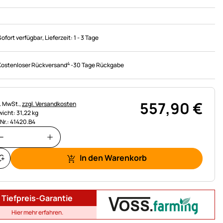
Sofort verfügbar
, Lieferzeit:
1 - 3 Tage
4
Kostenloser Rückversand
-
30 Tage Rückgabe
557
,
90
€
uerhinweis:
l. MwSt.,
zzgl. Versandkosten
icht: 31,22 kg
.Nr.: 41420.B4
In den Warenkorb
Tiefpreis-Garantie
Hier mehr erfahren.