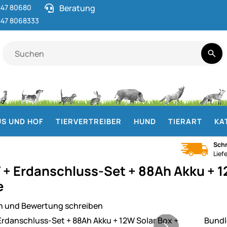
47 80680
Beratung
47 8068333
S UND HOF
TIERVERTREIBER
HUND
TIERART
KA
Schn
Lief
 + Erdanschluss-Set + 88Ah Akku + 1
e
n und Bewertung schreiben
ie
Bundl