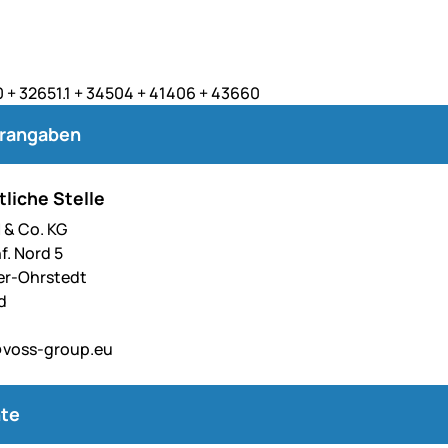
 + 32651.1 + 34504 + 41406 + 43660
erangaben
liche Stelle
& Co. KG
f. Nord 5
er-Ohrstedt
d
voss-group.eu
te