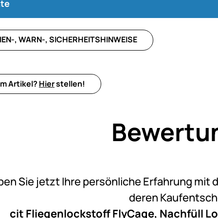
te
IEN-, WARN-, SICHERHEITSHINWEISE
m Artikel?
Hier
stellen!
Bewertu
Noch k
ben Sie jetzt Ihre persönliche Erfahrung mit 
deren Kaufentsc
cit Fliegenlockstoff FlyCage, Nachfüll Lo