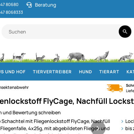
47 80680
Beratung
47 8068333
S UND HOF
TIERVERTREIBER
HUND
TIERART
KA
Schn
Insektenabwehr
Lief
genlockstoff FlyCage, Nachfüll Lockst
n und Bewertung schreiben
ie
Lock
bis