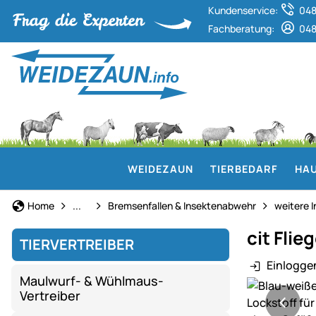
Kundenservice:
048
Fachberatung:
048
WEIDEZAUN
TIERBEDARF
HAU
Tiervertreiber
Home
...
Bremsenfallen & Insektenabwehr
weitere 
cit Flie
TIERVERTREIBER
Einlogge
Maulwurf- & Wühlmaus-
Produktgaler
Vertreiber