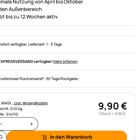
imale Nutzung von April bis Oktober
 den Außenbereich
ibt bis zu 12 Wochen aktiv
Sofort verfügbar
, Lieferzeit:
1 - 3 Tage
EXPRESSVERSAND verfügbar!
Mehr erfahren
4
Kostenloser Rückversand
-
30 Tage Rückgabe
9
,
90
€
uerhinweis:
l. MwSt.,
zzgl. Versandkosten
icht: 0,10 kg
1 Stück =
9
,
90
€
.Nr.: 514710
In den Warenkorb