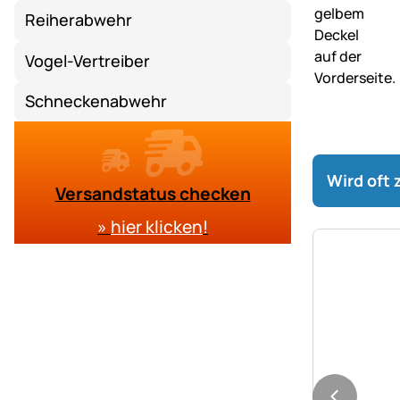
Reiherabwehr
Vogel-Vertreiber
Schneckenabwehr
Wird oft
Versandstatus checken
»
hier klicken
!