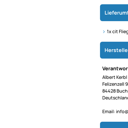
Lieferum
1x cit Fli
Herstell
Verantwort
Albert Kerb
Felizenzell 9
84428 Buc
Deutschlan
Email:
info@