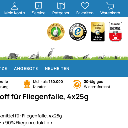
öffnen
öffnen
Mein
Konto
Service
Ratgeber
Favoriten
Warenkorb
TZE
ANGEBOTE
NEUHEITEN
elle
Mehr als
750.000
30-tägiges
erung
Kunden
Widerrufsrecht
off für Fliegenfalle, 4x25g
mittel für Fliegenfalle, 4x25g
 zu 90% Fliegenreduktion