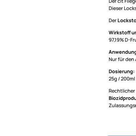
Der cit Flie
Dieser Lock
Der
Lockstof
Wirkstoff u
97,19% D-Fr
Anwendung
Nur für den
Dosierung:
25g / 200ml
Rechtlicher
Biozidprodu
Zulassungs