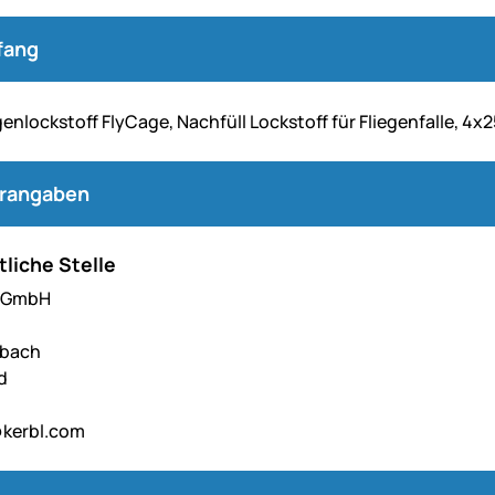
fang
egenlockstoff FlyCage, Nachfüll Lockstoff für Fliegenfalle, 4x
erangaben
liche Stelle
l GmbH
hbach
d
kerbl.com