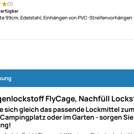
(1)
: 5 von 5 (1 Bewertungen)
ung
verfügbar
te 99cm, Edelstahl, Einhängen von PVC-Streifenvorhängen
bung
egenlockstoff FlyCage, Nachfüll Lockst
e sich gleich das passende Lockmittel zum 
Campingplatz oder im Garten - sorgen Sie 
ng!