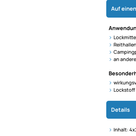
Auf einen
Anwendun
Lockmitte
Reithalle
Campingpl
an andere
Besonderh
wirkungsv
Lockstoff 
Details
Inhalt: 4