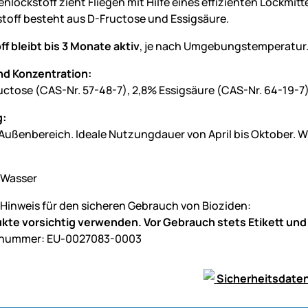
genlockstoff zieht Fliegen mit Hilfe eines effizienten Lockmitte
stoff besteht aus D-Fructose und Essigsäure.
f bleibt bis 3 Monate aktiv
, je nach Umgebungstemperatur
nd Konzentration:
uctose (CAS-Nr. 57-48-7), 2,8% Essigsäure (CAS-Nr. 64-19-7
:
 Außenbereich. Ideale Nutzungdauer von April bis Oktober. 
 Wasser
 Hinweis für den sicheren Gebrauch von Bioziden:
kte vorsichtig verwenden. Vor Gebrauch stets Etikett und
nummer: EU-0027083-0003
Sicherheitsdaten