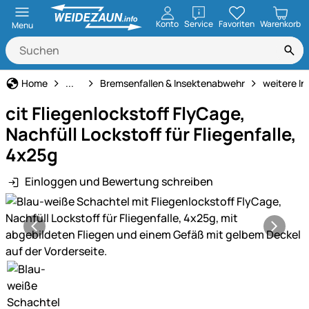
öffnen
Konto
Service
Favoriten
Warenkorb
Menu
Tiervertreiber
Home
...
Bremsenfallen & Insektenabwehr
weitere I
cit Fliegenlockstoff FlyCage,
Nachfüll Lockstoff für Fliegenfalle,
4x25g
Einloggen und Bewertung schreiben
Produktgalerie