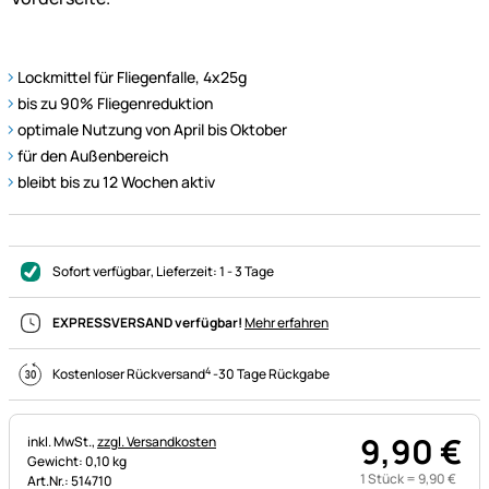
Lockmittel für Fliegenfalle, 4x25g
bis zu 90% Fliegenreduktion
optimale Nutzung von April bis Oktober
für den Außenbereich
bleibt bis zu 12 Wochen aktiv
Sofort verfügbar
, Lieferzeit:
1 - 3 Tage
EXPRESSVERSAND verfügbar!
Mehr erfahren
4
Kostenloser Rückversand
-
30 Tage Rückgabe
9
,
90
€
Steuerhinweis:
inkl. MwSt.,
zzgl. Versandkosten
Gewicht: 0,10 kg
1 Stück =
9
,
90
€
Art.Nr.: 514710