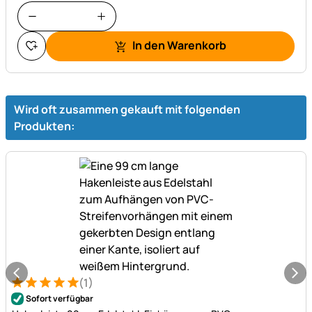
In den Warenkorb
Wird oft zusammen gekauft mit folgenden
Produkten:
(1)
Bewertung: 5 von 5 (1 Bewertungen)
1 Bewertung
Sofort verfügbar