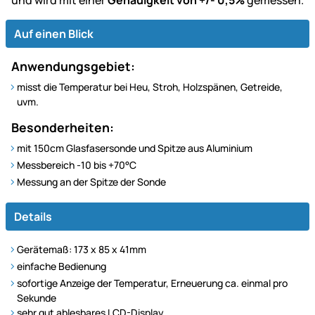
und wird mit einer
Genauigkeit von +/- 0,5%
gemessen.
Auf einen Blick
Anwendungsgebiet:
misst die Temperatur bei Heu, Stroh, Holzspänen, Getreide,
uvm.
Besonderheiten:
mit 150cm Glasfasersonde und Spitze aus Aluminium
Messbereich -10 bis +70°C
Messung an der Spitze der Sonde
Details
Gerätemaß: 173 x 85 x 41mm
einfache Bedienung
sofortige Anzeige der Temperatur, Erneuerung ca. einmal pro
Sekunde
sehr gut ablesbares LCD-Display