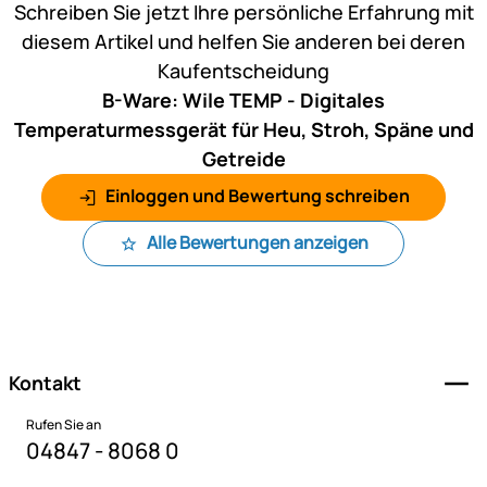
Schreiben Sie jetzt Ihre persönliche Erfahrung mit
diesem Artikel und helfen Sie anderen bei deren
Kaufentscheidung
B-Ware: Wile TEMP - Digitales
Temperaturmessgerät für Heu, Stroh, Späne und
Getreide
Einloggen und Bewertung schreiben
Alle Bewertungen anzeigen
Fußzeile
Kontakt
Rufen Sie an
04847 - 8068 0