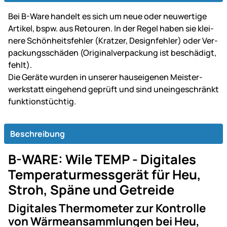
Bei B-Ware handelt es sich um neue oder neu­wer­tige
Artikel, bspw. aus Retouren. In der Regel haben sie klei­
ne­re Schön­heits­fehler (Kratzer, Design­fehler) oder Ver­
packungs­schäden (Original­ver­packung ist be­schä­digt,
fehlt).
Die Geräte wurden in unserer haus­ei­ge­nen Mei­ster­
werk­statt ein­gehend ge­prüft und sind un­ein­ge­schränkt
funk­tions­tüch­tig.
Beschreibung
B-WARE: Wile TEMP - Digitales
Temperaturmessgerät für Heu,
Stroh, Späne und Getreide
Digitales Thermometer zur Kontrolle
von Wärmeansammlungen bei Heu,