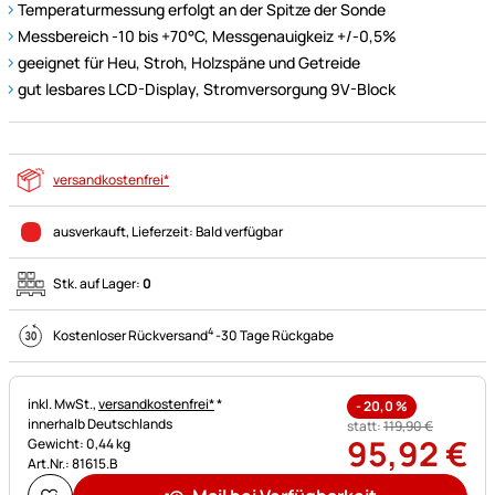
Temperaturmessung erfolgt an der Spitze der Sonde
Messbereich -10 bis +70°C, Messgenauigkeiz +/-0,5%
geeignet für Heu, Stroh, Holzspäne und Getreide
gut lesbares LCD-Display, Stromversorgung 9V-Block
versandkostenfrei*
ausverkauft
, Lieferzeit:
Bald verfügbar
Stk. auf Lager:
0
4
Kostenloser Rückversand
-
30 Tage Rückgabe
Steuerhinweis:
inkl. MwSt.,
versandkostenfrei*
*
-
20,0
%
innerhalb Deutschlands
statt:
119
,
90
€
95
,
92
€
Gewicht: 0,44 kg
Art.Nr.: 81615.B