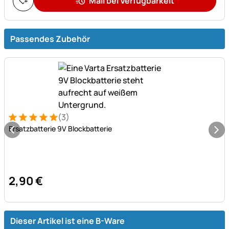
Mail bei Verfügbarkeit
Passendes Zubehör
(3)
Bewertung: 5 von 5 (3 Bewertungen)
3 Bewertungen
Ersatzbatterie 9V Blockbatterie
2
,
90
€
Dieser Artikel ist eine B-Ware