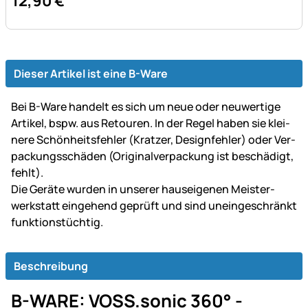
12
,
90
€
Dieser Artikel ist eine B-Ware
Bei B-Ware handelt es sich um neue oder neu­wer­tige
Artikel, bspw. aus Retouren. In der Regel haben sie klei­
ne­re Schön­heits­fehler (Kratzer, Design­fehler) oder Ver­
packungs­schäden (Original­ver­packung ist be­schä­digt,
fehlt).
Die Geräte wurden in unserer haus­ei­ge­nen Mei­ster­
werk­statt ein­gehend ge­prüft und sind un­ein­ge­schränkt
funk­tions­tüch­tig.
Beschreibung
B-WARE: VOSS.sonic 360° -