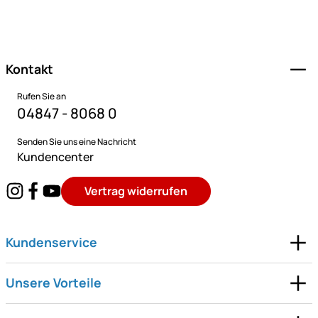
Fußzeile
Kontakt
Rufen Sie an
04847 - 8068 0
Senden Sie uns eine Nachricht
Kundencenter
Vertrag widerrufen
Kundenservice
Unsere Vorteile