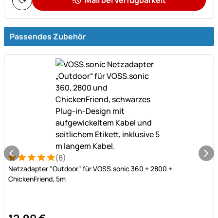
Passendes Zubehör
(8)
Bewertung: 5 von 5 (8 Bewertungen)
8 Bewertungen
Netzadapter "Outdoor" für VOSS.sonic 360 + 2800 +
ChickenFriend, 5m