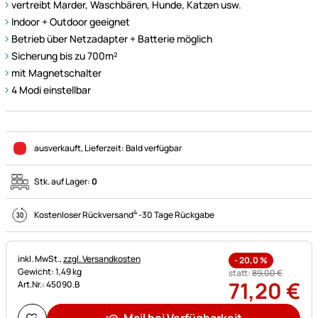
vertreibt Marder, Waschbären, Hunde, Katzen usw.
Indoor + Outdoor geeignet
Betrieb über Netzadapter + Batterie möglich
Sicherung bis zu 700m²
mit Magnetschalter
4 Modi einstellbar
ausverkauft
, Lieferzeit:
Bald verfügbar
Stk. auf Lager:
0
4
Kostenloser Rückversand
-
30 Tage Rückgabe
Steuerhinweis:
inkl. MwSt.,
zzgl. Versandkosten
-
20,0
%
Gewicht: 1,49 kg
statt:
89
,
00
€
71
,
20
€
Art.Nr.: 45090.B
Mail bei Verfügbarkeit