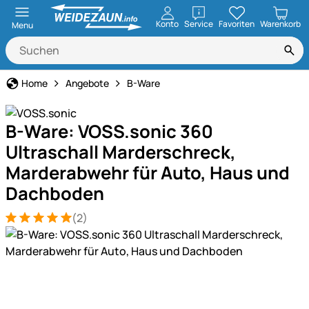
öffnen
Konto
Service
Favoriten
Warenkorb
Menu
Home
Angebote
B-Ware
B-Ware: VOSS.sonic 360
Ultraschall Marderschreck,
Marderabwehr für Auto, Haus und
Dachboden
(2)
Bewertung: 5 von 5 (2 Bewertungen)
2 Bewertungen
Produktgalerie