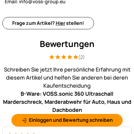
Email:
info@voss-group.eu
Frage zum Artikel?
Hier
stellen!
Bewertungen
(2)
Bewertung: 5 von 5 (2 Bewertungen)
2 Bewertungen
Schreiben Sie jetzt Ihre persönliche Erfahrung mit
diesem Artikel und helfen Sie anderen bei deren
Kaufentscheidung
B-Ware: VOSS.sonic 360 Ultraschall
Marderschreck, Marderabwehr für Auto, Haus und
Dachboden
Einloggen und Bewertung schreiben