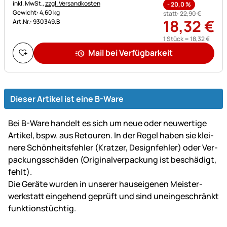
Steuerhinweis:
inkl. MwSt.,
zzgl. Versandkosten
-
20,0
%
Gewicht: 4,60 kg
statt:
22
,
90
€
18
,
32
€
Art.Nr.: 930349.B
1 Stück =
18
,
32
€
Mail bei Verfügbarkeit
Dieser Artikel ist eine B-Ware
Bei B-Ware handelt es sich um neue oder neu­wer­tige
Artikel, bspw. aus Retouren. In der Regel haben sie klei­
ne­re Schön­heits­fehler (Kratzer, Design­fehler) oder Ver­
packungs­schäden (Original­ver­packung ist be­schä­digt,
fehlt).
Die Geräte wurden in unserer haus­ei­ge­nen Mei­ster­
werk­statt ein­gehend ge­prüft und sind un­ein­ge­schränkt
funk­tions­tüch­tig.