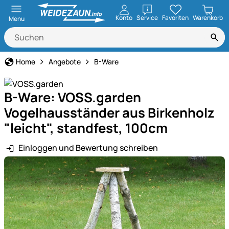
öffnen
Konto
Service
Favoriten
Warenkorb
Menu
Home
Angebote
B-Ware
B-Ware: VOSS.garden
Vogelhausständer aus Birkenholz
"leicht", standfest, 100cm
Einloggen und Bewertung schreiben
Produktgalerie