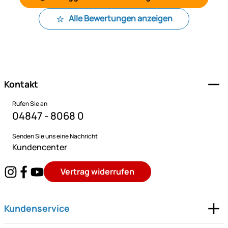
Alle Bewertungen anzeigen
Fußzeile
Kontakt
Rufen Sie an
04847 - 8068 0
Senden Sie uns eine Nachricht
Kundencenter
Vertrag widerrufen
Kundenservice