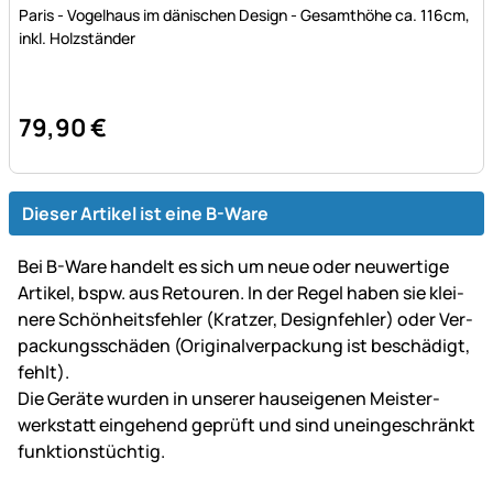
Bewertung: 5 von 5 (12 Bewertungen)
12 Bewertungen
Paris - Vogelhaus im dänischen Design - Gesamthöhe ca. 116cm,
inkl. Holzständer
79
,
90
€
Dieser Artikel ist eine B-Ware
Bei B-Ware handelt es sich um neue oder neu­wer­tige
Artikel, bspw. aus Retouren. In der Regel haben sie klei­
ne­re Schön­heits­fehler (Kratzer, Design­fehler) oder Ver­
packungs­schäden (Original­ver­packung ist be­schä­digt,
fehlt).
Die Geräte wurden in unserer haus­ei­ge­nen Mei­ster­
werk­statt ein­gehend ge­prüft und sind un­ein­ge­schränkt
funk­tions­tüch­tig.