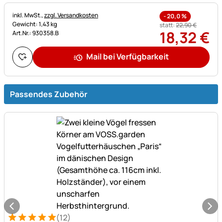
Steuerhinweis:
inkl. MwSt.,
zzgl. Versandkosten
-
20,0
%
Gewicht: 1,43 kg
statt:
22
,
90
€
18
,
32
€
Art.Nr.: 930358.B
Mail bei Verfügbarkeit
Passendes Zubehör
(12)