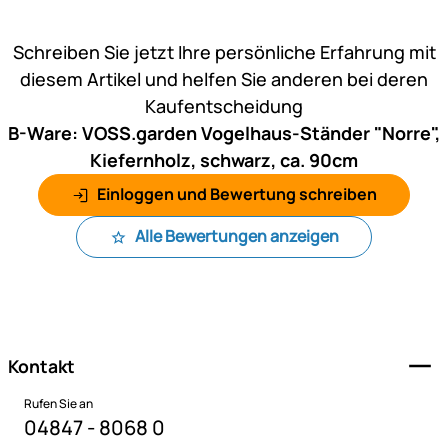
Noch keine Bewertungen ab
Schreiben Sie jetzt Ihre persönliche Erfahrung mit
diesem Artikel und helfen Sie anderen bei deren
Kaufentscheidung
B-Ware: VOSS.garden Vogelhaus-Ständer "Norre",
Kiefernholz, schwarz, ca. 90cm
Einloggen und Bewertung schreiben
Alle Bewertungen anzeigen
Fußzeile
Kontakt
Rufen Sie an
04847 - 8068 0