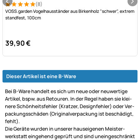
(8)
Bewertung: 5 von 5 (8 Bewertungen)
8 Bewertungen
VOSS.garden Vogelhausständer aus Birkenholz "schwer", extrem
standfest, 100cm
39
,
90
€
Dieser Artikel ist eine B-Ware
Bei B-Ware handelt es sich um neue oder neu­wer­tige
Artikel, bspw. aus Retouren. In der Regel haben sie klei­
ne­re Schön­heits­fehler (Kratzer, Design­fehler) oder Ver­
packungs­schäden (Original­ver­packung ist be­schä­digt,
fehlt).
Die Geräte wurden in unserer haus­ei­ge­nen Mei­ster­
werk­statt ein­gehend ge­prüft und sind un­ein­ge­schränkt