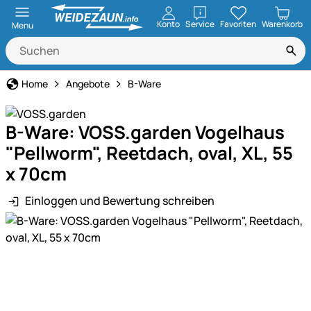
öffnen
Konto
Service
Favoriten
Warenkorb
Menu
Home
Angebote
B-Ware
B-Ware: VOSS.garden Vogelhaus
"Pellworm", Reetdach, oval, XL, 55
x 70cm
Einloggen und Bewertung schreiben
Produktgalerie