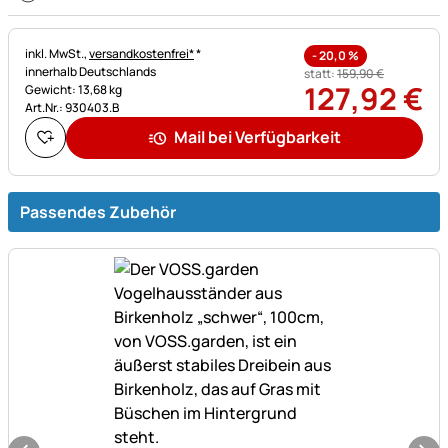
Steuerhinweis:
inkl. MwSt.,
versandkostenfrei*
*
-
20,0
%
innerhalb Deutschlands
statt:
159
,
90
€
127
,
92
€
Gewicht: 13,68 kg
Art.Nr.: 930403.B
Mail bei Verfügbarkeit
Passendes Zubehör