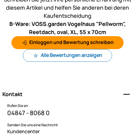
diesem Artikel und helfen Sie anderen bei deren
Kaufentscheidung
B-Ware: VOSS.garden Vogelhaus "Pellworm",
Reetdach, oval, XL, 55 x 70cm
Einloggen und Bewertung schreiben
Alle Bewertungen anzeigen
Fußzeile
Kontakt
Rufen Sie an
04847 - 8068 0
Senden Sie uns eine Nachricht
Kundencenter