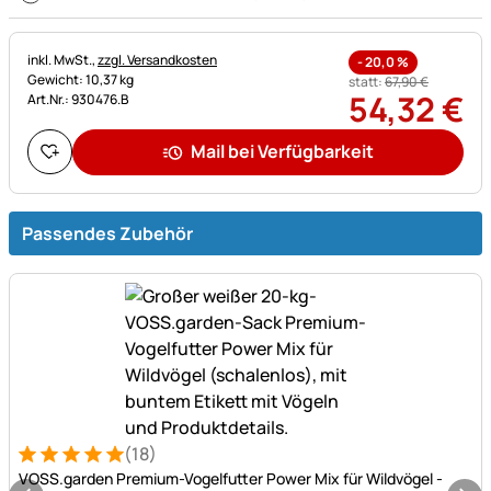
Steuerhinweis:
inkl. MwSt.,
zzgl. Versandkosten
-
20,0
%
Gewicht: 10,37 kg
statt:
67
,
90
€
54
,
32
€
Art.Nr.: 930476.B
Mail bei Verfügbarkeit
Passendes Zubehör
(18)
Bewertung: 5 von 5 (18 Bewertungen)
18 Bewertungen
VOSS.garden Premium-Vogelfutter Power Mix für Wildvögel -