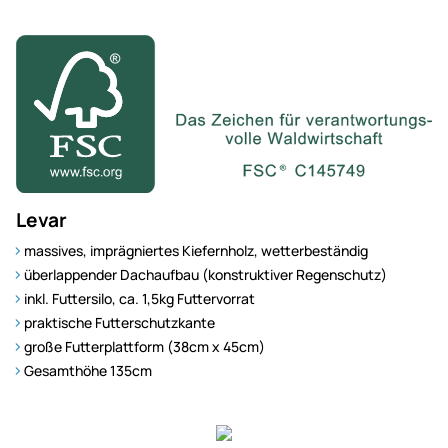
Levar
massives, impräg­niertes Kiefern­holz, wetter­beständig
überlappender Dach­aufbau (konstruktiver Regen­schutz)
inkl. Futter­silo, ca. 1,5kg Futter­vorrat
praktische Futter­schutz­kante
große Futter­plattform (38cm x 45cm)
Gesamthöhe 135cm