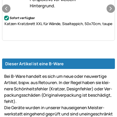
Noch keine Bewertungen abgegeben
Sofort verfügbar
Katzen-Kratzbrett XXL für Wände, Sisalteppich, 50x70cm, taupe
Dieser Artikel ist eine B-Ware
Bei B-Ware handelt es sich um neue oder neu­wer­tige
Artikel, bspw. aus Retouren. In der Regel haben sie klei­
ne­re Schön­heits­fehler (Kratzer, Design­fehler) oder Ver­
packungs­schäden (Original­ver­packung ist be­schä­digt,
fehlt).
Die Geräte wurden in unserer haus­ei­ge­nen Mei­ster­
werk­statt ein­gehend ge­prüft und sind un­ein­ge­schränkt