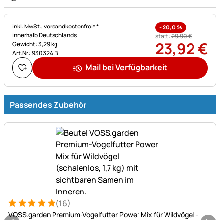
Steuerhinweis:
inkl. MwSt.,
versandkostenfrei*
*
-
20,0
%
innerhalb Deutschlands
statt:
29
,
90
€
23
,
92
€
Gewicht: 3,29 kg
Art.Nr.: 930324.B
Mail bei Verfügbarkeit
Passendes Zubehör
(16)
Bewertung: 5 von 5 (16 Bewertungen)
16 Bewertungen
VOSS.garden Premium-Vogelfutter Power Mix für Wildvögel -