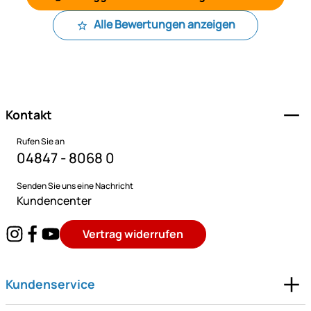
Alle Bewertungen anzeigen
Fußzeile
Kontakt
Rufen Sie an
04847 - 8068 0
Senden Sie uns eine Nachricht
Kundencenter
Vertrag widerrufen
Kundenservice