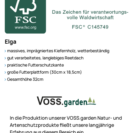
Elga
massives, imprägniertes Kiefern­holz, wetter­beständig
gut verarbeitetes, lang­lebiges Reet­dach
praktische Futter­schutz­kante
große Futter­platt­form (30cm x 18,5cm)
Gesamthöhe 32cm
In die Produktion unserer VOSS.garden Natur- und
Artenschutz­produkte fließt unsere langjährige
Erfahrung aus diesem Bereich ein.