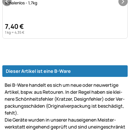
schalenlos - 1,7kg
7
,
40
€
1 kg =
4
,
35
€
Dieser Artikel ist eine B-Ware
Bei B-Ware handelt es sich um neue oder neu­wer­tige
Artikel, bspw. aus Retouren. In der Regel haben sie klei­
ne­re Schön­heits­fehler (Kratzer, Design­fehler) oder Ver­
packungs­schäden (Original­ver­packung ist be­schä­digt,
fehlt).
Die Geräte wurden in unserer haus­ei­ge­nen Mei­ster­
werk­statt ein­gehend ge­prüft und sind un­ein­ge­schränkt