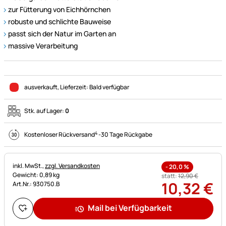
zur Fütterung von Eichhörnchen
robuste und schlichte Bauweise
passt sich der Natur im Garten an
massive Verarbeitung
ausverkauft
, Lieferzeit:
Bald verfügbar
Stk. auf Lager:
0
4
Kostenloser Rückversand
-
30 Tage Rückgabe
Steuerhinweis:
inkl. MwSt.,
zzgl. Versandkosten
-
20,0
%
Gewicht: 0,89 kg
statt:
12
,
90
€
10
,
32
€
Art.Nr.: 930750.B
Mail bei Verfügbarkeit