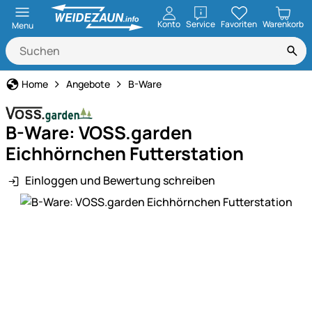
öffnen
Konto
Service
Favoriten
Warenkorb
Menu
Home
Angebote
B-Ware
B-Ware: VOSS.garden
Eichhörnchen Futterstation
Einloggen und Bewertung schreiben
Produktgalerie