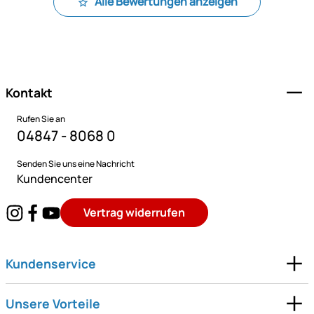
Alle Bewertungen anzeigen
Fußzeile
Kontakt
Rufen Sie an
04847 - 8068 0
Senden Sie uns eine Nachricht
Kundencenter
Vertrag widerrufen
Kundenservice
Unsere Vorteile