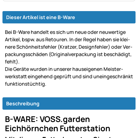
Dieser Artikel ist eine B-Ware
Bei B-Ware handelt es sich um neue oder neu­wer­tige
Artikel, bspw. aus Retouren. In der Regel haben sie klei­
ne­re Schön­heits­fehler (Kratzer, Design­fehler) oder Ver­
packungs­schäden (Original­ver­packung ist be­schä­digt,
fehlt).
Die Geräte wurden in unserer haus­ei­ge­nen Mei­ster­
werk­statt ein­gehend ge­prüft und sind un­ein­ge­schränkt
funk­tions­tüch­tig.
Beschreibung
B-WARE: VOSS.garden
Eichhörnchen Futterstation