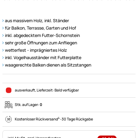
aus massivem Holz, inkl. Ständer
für Balkon, Terrasse, Garten und Hof
inkl. abgedecktem Futter-Schornstein
sehr große Öffnungen zum Anfliegen
wetterfest - imprägniertes Holz
inkl. Vogelhausständer mit Futterplatte
waagerechte Balken dienen als Sitzstangen
ausverkauft
, Lieferzeit:
Bald verfügbar
Stk. auf Lager:
0
4
Kostenloser Rückversand
-
30 Tage Rückgabe
Steuerhinweis: