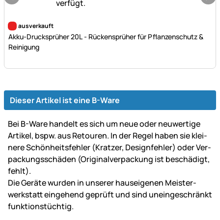
Noch keine Bewertungen abgegeben
ausverkauft
Akku-Drucksprüher 20L - Rückensprüher für Pflanzenschutz &
Reinigung
Dieser Artikel ist eine B-Ware
Bei B-Ware handelt es sich um neue oder neu­wer­tige
Artikel, bspw. aus Retouren. In der Regel haben sie klei­
ne­re Schön­heits­fehler (Kratzer, Design­fehler) oder Ver­
packungs­schäden (Original­ver­packung ist be­schä­digt,
fehlt).
Die Geräte wurden in unserer haus­ei­ge­nen Mei­ster­
werk­statt ein­gehend ge­prüft und sind un­ein­ge­schränkt
funk­tions­tüch­tig.