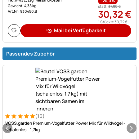
inkl. MwSt.,
zzgl. Versandkosten
-
20,0
%
Gewicht: 4,38 kg
statt:
37
,
90
€
30
,
32
€
Art.Nr.: 930450.B
1 Stück =
30
,
32
€
Mail bei Verfügbarkeit
Passendes Zubehör
(16)
Bewertung: 5 von 5 (16 Bewertungen)
16 Bewertungen
VOSS.garden Premium-Vogelfutter Power Mix für Wildvögel -
schalenlos - 1,7kg