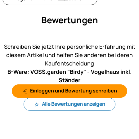
Bewertungen
Noch keine Bewertungen ab
Schreiben Sie jetzt Ihre persönliche Erfahrung mit
diesem Artikel und helfen Sie anderen bei deren
Kaufentscheidung
B-Ware: VOSS.garden "Birdy" - Vogelhaus inkl.
Ständer
Einloggen und Bewertung schreiben
Alle Bewertungen anzeigen
Fußzeile