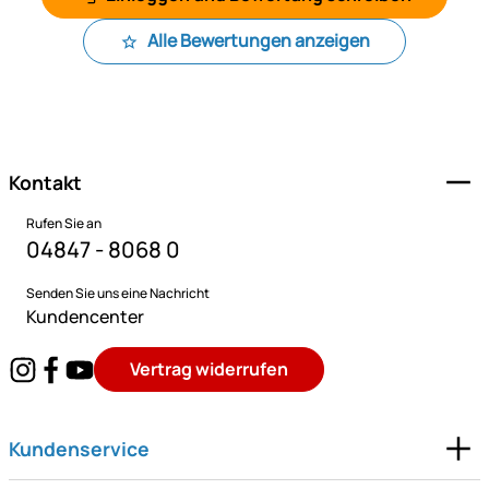
Alle Bewertungen anzeigen
Fußzeile
Kontakt
Rufen Sie an
04847 - 8068 0
Senden Sie uns eine Nachricht
Kundencenter
Vertrag widerrufen
Kundenservice