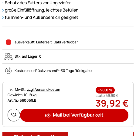
Schutz des Futters vor Ungeziefer
große Einfüllöffnung, leichtes Befüllen
für Innen- und Außenbereich geeignet
ausverkauft
, Lieferzeit:
Bald verfügbar
Stk. auf Lager:
0
4
Kostenloser Rückversand
-
30 Tage Rückgabe
Steuerhinweis:
inkl. MwSt.,
zzgl. Versandkosten
-
20,0
%
Gewicht: 10,18 kg
statt:
49
,
90
€
39
,
92
€
Art.Nr.: 560059.B
Mail bei Verfügbarkeit