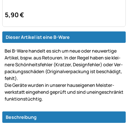
5
,
90
€
Dieser Artikel ist eine B-Ware
Bei B-Ware handelt es sich um neue oder neu­wer­tige
Artikel, bspw. aus Retouren. In der Regel haben sie klei­
ne­re Schön­heits­fehler (Kratzer, Design­fehler) oder Ver­
packungs­schäden (Original­ver­packung ist be­schä­digt,
fehlt).
Die Geräte wurden in unserer haus­ei­ge­nen Mei­ster­
werk­statt ein­gehend ge­prüft und sind un­ein­ge­schränkt
funk­tions­tüch­tig.
Beschreibung