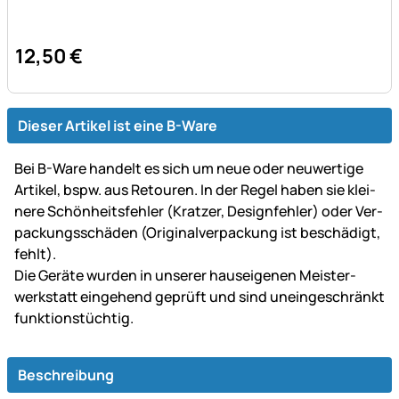
12
,
50
€
Dieser Artikel ist eine B-Ware
Bei B-Ware handelt es sich um neue oder neu­wer­tige
Artikel, bspw. aus Retouren. In der Regel haben sie klei­
ne­re Schön­heits­fehler (Kratzer, Design­fehler) oder Ver­
packungs­schäden (Original­ver­packung ist be­schä­digt,
fehlt).
Die Geräte wurden in unserer haus­ei­ge­nen Mei­ster­
werk­statt ein­gehend ge­prüft und sind un­ein­ge­schränkt
funk­tions­tüch­tig.
Beschreibung