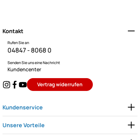
Fußzeile
Kontakt
Rufen Sie an
04847 - 8068 0
Senden Sie uns eine Nachricht
Kundencenter
Vertrag widerrufen
Kundenservice
Unsere Vorteile