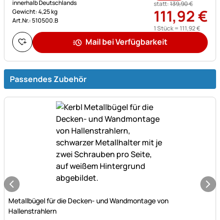
innerhalb Deutschlands
statt:
139
,
90
€
111
,
92
€
Gewicht: 4,25 kg
Art.Nr.: 510500.B
1 Stück =
111
,
92
€
Mail bei Verfügbarkeit
Passendes Zubehör
Noch keine Bewertungen abgegeben
Metallbügel für die Decken- und Wandmontage von
Hallenstrahlern