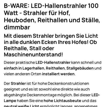
B-WARE: LED-Hallenstrahler 100
Watt - Strahler für Hof,
Heuboden, Reithallen und Ställe,
dimmbar
Mit diesem Strahler bringen Sie Licht
in alle dunklen Ecken Ihres Hofes! Ob
Reithalle, Stall oder
Maschinenunterstand!
Dieser praktische
LED-Hallenstrahler
kann schnell und
einfach in
Lagerhallen
,
Reithallen
,
Stallgebäuden
und
vielen anderen Orten
installiert werden
.
Der
Strahler
ist für hohe Deckenkonstruktionen
geeignet und es ist sowohl eine direkte wie auch
abgehängte Deckenmontage möglich. Bei dieser
LED-
Lampe
haben Sie eine
hohe Lichtausbeute
und das
neutral weiße Licht
ermöglicht langes, angenehmes