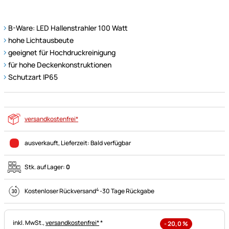
B-Ware: LED Hallenstrahler 100 Watt
hohe Lichtausbeute
geeignet für Hochdruckreinigung
für hohe Deckenkonstruktionen
Schutzart IP65
versandkostenfrei*
ausverkauft
, Lieferzeit:
Bald verfügbar
Stk. auf Lager:
0
4
Kostenloser Rückversand
-
30 Tage Rückgabe
Steuerhinweis:
inkl. MwSt.,
versandkostenfrei*
*
-
20,0
%