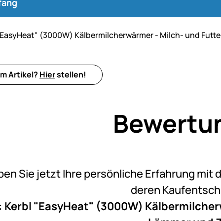
fang
"EasyHeat" (3000W) Kälbermilcherwärmer - Milch- und Futte
m Artikel?
Hier
stellen!
Bewertu
Noch k
ben Sie jetzt Ihre persönliche Erfahrung mit 
deren Kaufentsc
 Kerbl "EasyHeat" (3000W) Kälbermilcherw