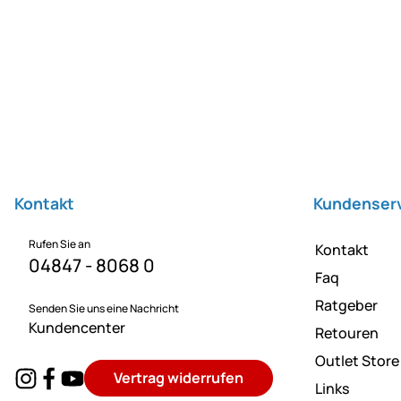
Fußzeile
Kontakt
Kundenser
Rufen Sie an
Kontakt
04847 - 8068 0
Faq
Ratgeber
Senden Sie uns eine Nachricht
Kundencenter
Retouren
Outlet Store
Vertrag widerrufen
Links