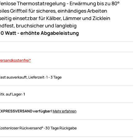
fenlose Thermostatregelung - Erwärmung bis zu 80°
iles Griffteil für sicheres, einhändiges Arbeiten
lseitig einsetzbar für Kälber, Lämmer und Zicklein
ndfest, bruchsicher und langlebig
0 Watt - erhöhte Abgabeleistung
versandkostenfrei*
Fast ausverkauft
, Lieferzeit:
1 - 3 Tage
Stk. auf Lager:
1
EXPRESSVERSAND verfügbar!
Mehr erfahren
4
Kostenloser Rückversand
-
30 Tage Rückgabe