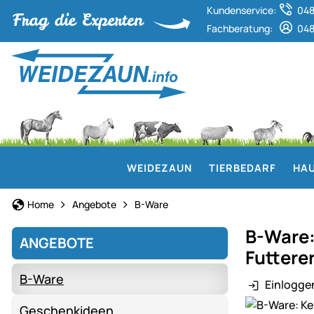
Kundenservice:
048
Fachberatung:
048
WEIDEZAUN
TIERBEDARF
HAU
Home
Angebote
B-Ware
B-Ware:
ANGEBOTE
Futtere
B-Ware
Einlogge
Produktgaler
Geschenkideen