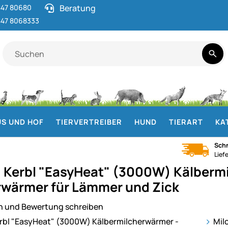
47 80680
Beratung
47 8068333
S UND HOF
TIERVERTREIBER
HUND
TIERART
KA
Schn
Lief
 Kerbl "EasyHeat" (3000W) Kälbermi
rwärmer für Lämmer und Zick
n und Bewertung schreiben
ie
Mil