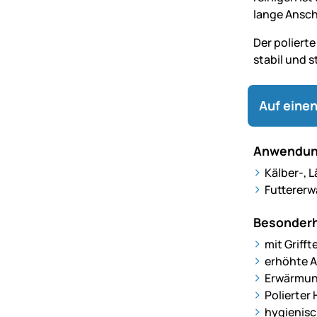
lange Ansch
Der polierte
stabil und s
Auf einen
Anwendun
Kälber-, 
Futterer
Besonderh
mit Grifft
erhöhte A
Erwärmung
Polierter
hygienisc