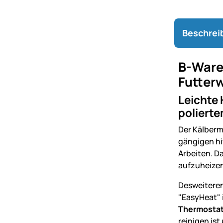
Beschrei
B-Ware
Futter
Leichte
polierte
Der Kälberm
gängigen hi
Arbeiten. D
aufzuheize
Desweiteren
"EasyHeat" 
Thermostat
reinigen ist