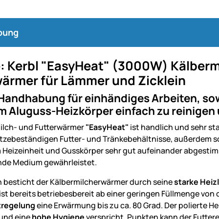
bung
: Kerbl "EasyHeat" (3000W) Kälberm
wärmer für Lämmer und Zicklein
 Handhabung für einhändiges Arbeiten, so
m Aluguss-Heizkörper einfach zu reinigen
ilch- und Futterwärmer
"EasyHeat"
ist handlich und sehr sta
tzebeständigen Futter- und Tränkebehältnisse, außerdem s
a Heizeinheit und Gusskörper sehr gut aufeinander abgestim
nde Medium gewährleistet.
 besticht der Kälbermilcherwärmer durch seine
starke Heiz
ist bereits betriebesbereit ab einer geringen Füllmenge von
regelung
eine Erwärmung bis zu ca. 80 Grad. Der polierte He
 und eine
hohe Hygiene
verspricht. Punkten kann der Futter