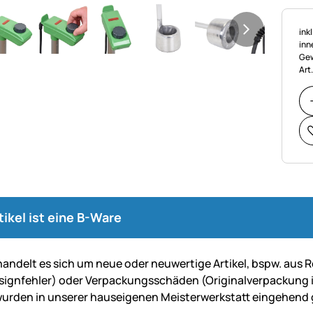
Ste
ink
inn
Gew
Art
tikel ist eine B-Ware
andelt es sich um neue oder neu­wer­tige Artikel, bspw. aus Re
sign­fehler) oder Ver­packungs­schäden (Original­ver­packung is
urden in unserer haus­ei­ge­nen Mei­ster­werk­statt ein­gehend g