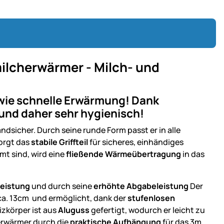
ilcherwärmer - Milch- und
wie schnelle Erwärmung! Dank
 und daher sehr hygienisch!
ndsicher. Durch seine runde Form passt er in alle
orgt das
stabile Griffteil
für sicheres, einhändiges
mt sind, wird eine
fließende Wärmeübertragung
in das
leistung
und
durch seine
erhöhte Abgabeleistung
Der
 ca. 13cm und ermöglicht, dank der
stufenlosen
izkörper ist aus
Aluguss
gefertigt, wodurch er leicht zu
erwärmer durch die
praktische Aufhängung
für das 3m