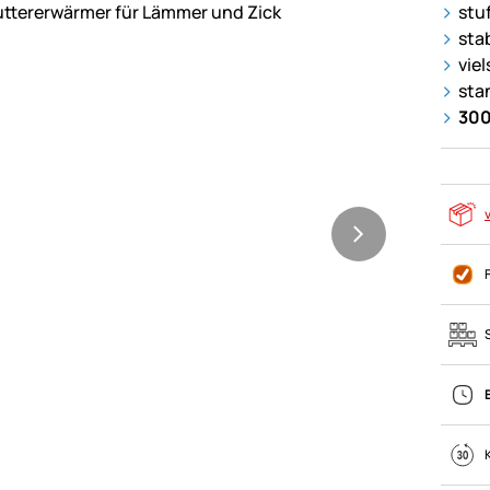
stu
stab
vie
sta
300