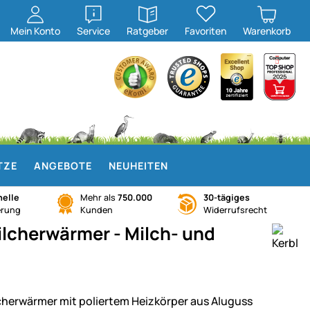
öffnen
öffnen
Mein
Konto
Service
Ratgeber
Favoriten
Warenkorb
TZE
ANGEBOTE
NEUHEITEN
elle
Mehr als
750.000
30-tägiges
erung
Kunden
Widerrufsrecht
lcherwärmer - Milch- und
cherwärmer mit poliertem Heizkörper aus Aluguss