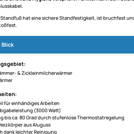
lusskabel.
 Standfuß hat eine sichere Standfestigkeit, ist bruchfest un
toßfest.
 Blick
gsgebiet:
Lämmer- & Zickleinmilcherwärmer
wärmer
eiten:
eil für einhändiges Arbeiten
bgabeleistung (3000 Watt)
 bis ca. 80 Grad durch stufenlose Thermostatregelung
 Heizkörper aus Aluguss
h dank leichter Reinigung