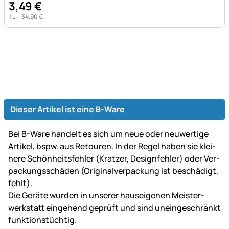
3
,
49
€
1 L =
34
,
90
€
Dieser Artikel ist eine B-Ware
Bei B-Ware handelt es sich um neue oder neu­wer­tige
Artikel, bspw. aus Retouren. In der Regel haben sie klei­
ne­re Schön­heits­fehler (Kratzer, Design­fehler) oder Ver­
packungs­schäden (Original­ver­packung ist be­schä­digt,
fehlt).
Die Geräte wurden in unserer haus­ei­ge­nen Mei­ster­
werk­statt ein­gehend ge­prüft und sind un­ein­ge­schränkt
funk­tions­tüch­tig.