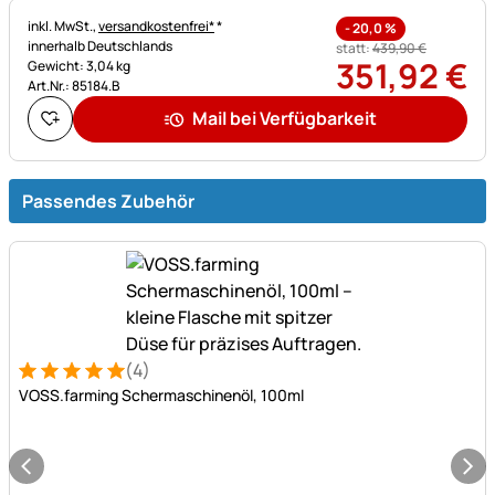
Steuerhinweis:
inkl. MwSt.,
versandkostenfrei*
*
-
20,0
%
innerhalb Deutschlands
statt:
439
,
90
€
351
,
92
€
Gewicht: 3,04 kg
Art.Nr.: 85184.B
Mail bei Verfügbarkeit
Passendes Zubehör
(4)
Bewertung: 5 von 5 (4 Bewertungen)
4 Bewertungen
VOSS.farming Schermaschinenöl, 100ml