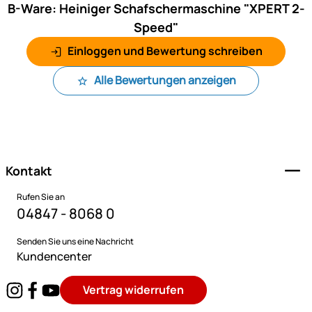
B-Ware: Heiniger Schafschermaschine "XPERT 2-
Speed"
Einloggen und Bewertung schreiben
Alle Bewertungen anzeigen
Fußzeile
Kontakt
Rufen Sie an
04847 - 8068 0
Senden Sie uns eine Nachricht
Kundencenter
Vertrag widerrufen