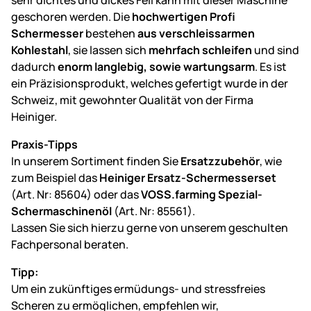
sehr dichtes und dickes Fell kann mit dieser Maschine
geschoren werden. Die
hochwertigen Profi
Schermesser
bestehen
aus verschleissarmen
Kohlestahl
, sie lassen sich
mehrfach schleifen
und sind
dadurch
enorm langlebig, sowie wartungsarm
. Es ist
ein Präzisionsprodukt, welches gefertigt wurde in der
Schweiz, mit gewohnter Qualität von der Firma
Heiniger.
Praxis-Tipps
In unserem Sortiment finden Sie
Ersatzzubehör
, wie
zum Beispiel das
Heiniger Ersatz-Schermesserset
(Art. Nr: 85604) oder das
VOSS.farming Spezial-
Schermaschinenöl
(Art. Nr: 85561).
Lassen Sie sich hierzu gerne von unserem geschulten
Fachpersonal beraten.
Tipp:
Um ein zukünftiges ermüdungs- und stressfreies
Scheren zu ermöglichen, empfehlen wir,