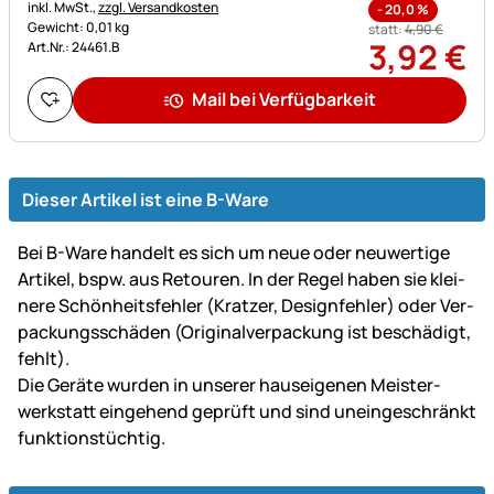
Steuerhinweis:
inkl. MwSt.,
zzgl. Versandkosten
-
20,0
%
Gewicht: 0,01 kg
statt:
4
,
90
€
3
,
92
€
Art.Nr.: 24461.B
Mail bei Verfügbarkeit
Dieser Artikel ist eine B-Ware
Bei B-Ware handelt es sich um neue oder neu­wer­tige
Artikel, bspw. aus Retouren. In der Regel haben sie klei­
ne­re Schön­heits­fehler (Kratzer, Design­fehler) oder Ver­
packungs­schäden (Original­ver­packung ist be­schä­digt,
fehlt).
Die Geräte wurden in unserer haus­ei­ge­nen Mei­ster­
werk­statt ein­gehend ge­prüft und sind un­ein­ge­schränkt
funk­tions­tüch­tig.