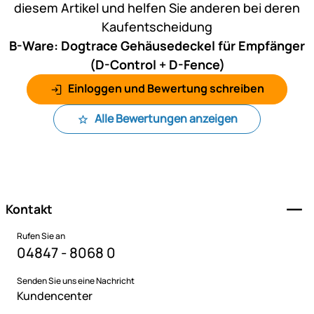
diesem Artikel und helfen Sie anderen bei deren
Kaufentscheidung
B-Ware: Dogtrace Gehäusedeckel für Empfänger
(D-Control + D-Fence)
Einloggen und Bewertung schreiben
Alle Bewertungen anzeigen
Fußzeile
Kontakt
Rufen Sie an
04847 - 8068 0
Senden Sie uns eine Nachricht
Kundencenter