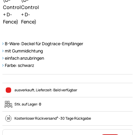
B-Ware: Deckel für Dogtrace-Empfänger
mit Gummidichtung
einfach anzubringen
Farbe: schwarz
ausverkauft
, Lieferzeit:
Bald verfügbar
Stk. auf Lager:
0
4
Kostenloser Rückversand
-
30 Tage Rückgabe