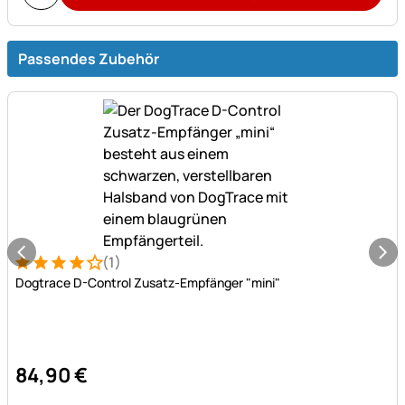
Passendes Zubehör
(1)
Bewertung: 4 von 5 (1 Bewertungen)
1 Bewertung
Dogtrace D-Control Zusatz-Empfänger "mini"
84
,
90
€