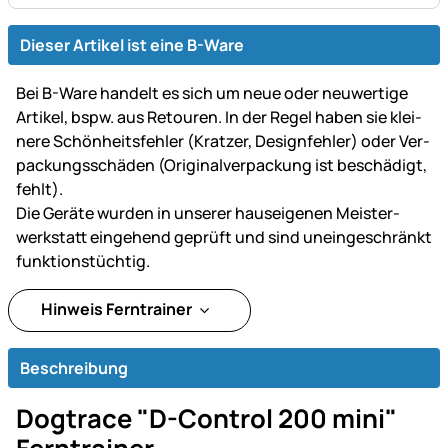
Dieser Artikel ist eine B-Ware
Bei B-Ware handelt es sich um neue oder neu­wer­tige
Artikel, bspw. aus Retouren. In der Regel haben sie klei­
ne­re Schön­heits­fehler (Kratzer, Design­fehler) oder Ver­
packungs­schäden (Original­ver­packung ist be­schä­digt,
fehlt).
Die Geräte wurden in unserer haus­ei­ge­nen Mei­ster­
werk­statt ein­gehend ge­prüft und sind un­ein­ge­schränkt
funk­tions­tüch­tig.
Hinweis Ferntrainer
Beschreibung
Dogtrace "D-Control 200 mini"