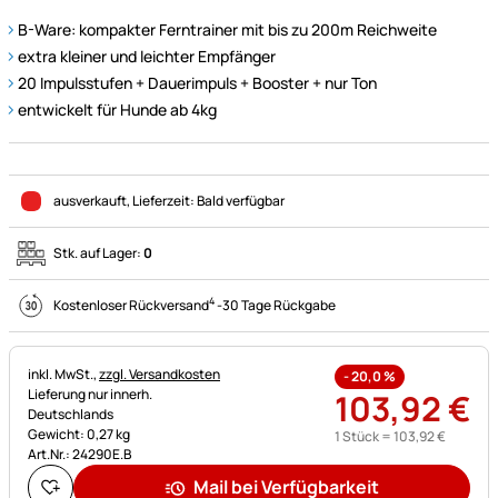
B-Ware: kompakter Ferntrainer mit bis zu 200m Reichweite
extra kleiner und leichter Empfänger
20 Impulsstufen + Dauerimpuls + Booster + nur Ton
entwickelt für Hunde ab 4kg
ausverkauft
, Lieferzeit:
Bald verfügbar
Stk. auf Lager:
0
4
Kostenloser Rückversand
-
30 Tage Rückgabe
Steuerhinweis:
inkl. MwSt.,
zzgl. Versandkosten
-
20,0
%
Lieferung nur innerh.
103
,
92
€
Deutschlands
Gewicht: 0,27 kg
1 Stück =
103
,
92
€
Art.Nr.: 24290E.B
Mail bei Verfügbarkeit