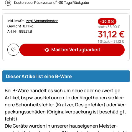
4
Kostenloser Rückversand
-
30 Tage Rückgabe
Steuerhinweis:
inkl. MwSt.,
zzgl. Versandkosten
-
20,0
%
Gewicht: 0,11 kg
statt:
38
,
90
€
31
,
12
€
Art.Nr.: 85521.B
1 Stück =
31
,
12
€
Mail bei Verfügbarkeit
Dieser Artikel ist eine B-Ware
Bei B-Ware handelt es sich um neue oder neu­wer­tige
Artikel, bspw. aus Retouren. In der Regel haben sie klei­
ne­re Schön­heits­fehler (Kratzer, Design­fehler) oder Ver­
packungs­schäden (Original­ver­packung ist be­schä­digt,
fehlt).
Die Geräte wurden in unserer haus­ei­ge­nen Mei­ster­