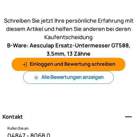
Noch keine Bewertungen ab
Schreiben Sie jetzt Ihre persönliche Erfahrung mit
diesem Artikel und helfen Sie anderen bei deren
Kaufentscheidung
B-Ware: Aesculap Ersatz-Untermesser GT588,
3,5mm, 13 Zähne
Einloggen und Bewertung schreiben
Alle Bewertungen anzeigen
Fußzeile
Kontakt
Rufen Sie an
04847 - 8068 0