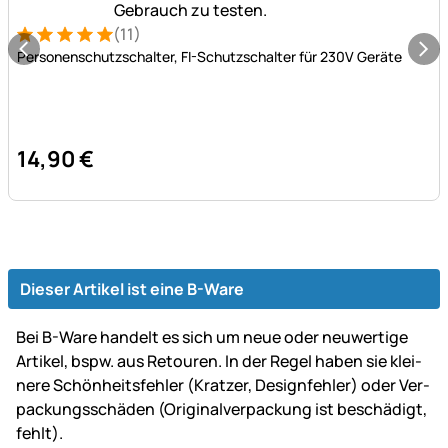
(11)
Bewertung: 5 von 5 (11 Bewertungen)
11 Bewertungen
Personenschutzschalter, FI-Schutzschalter für 230V Geräte
14
,
90
€
Dieser Artikel ist eine B-Ware
Bei B-Ware handelt es sich um neue oder neu­wer­tige
Artikel, bspw. aus Retouren. In der Regel haben sie klei­
ne­re Schön­heits­fehler (Kratzer, Design­fehler) oder Ver­
packungs­schäden (Original­ver­packung ist be­schä­digt,
fehlt).