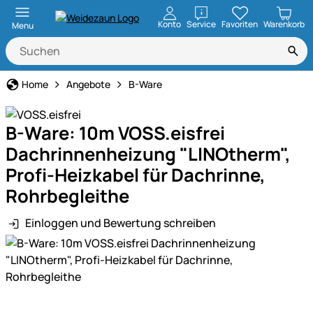
öffnen
Konto
Service
Favoriten
Warenkorb
Menu
Home
Angebote
B-Ware
B-Ware: 10m VOSS.eisfrei
Dachrinnenheizung "LINOtherm",
Profi-Heizkabel für Dachrinne,
Rohrbegleithe
Einloggen und Bewertung schreiben
Produktgalerie