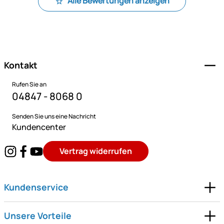
Alle Bewertungen anzeigen
Fußzeile
Kontakt
Rufen Sie an
04847 - 8068 0
Senden Sie uns eine Nachricht
Kundencenter
Vertrag widerrufen
Kundenservice
Unsere Vorteile