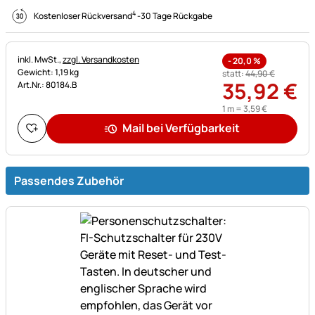
4
Kostenloser Rückversand
-
30 Tage Rückgabe
Steuerhinweis:
inkl. MwSt.,
zzgl. Versandkosten
-
20,0
%
Gewicht: 1,19 kg
statt:
44
,
90
€
35
,
92
€
Art.Nr.: 80184.B
1 m =
3
,
59
€
Mail bei Verfügbarkeit
Passendes Zubehör