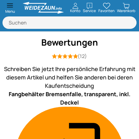
öffnen
Konto
Service
Favoriten
Warenkorb
Menu
Bewertungen
(12)
Bewertung: 5 von 5 (12 Bewertungen
12 Bewertungen
Schreiben Sie jetzt Ihre persönliche Erfahrung mit
diesem Artikel und helfen Sie anderen bei deren
Kaufentscheidung
Fangbehälter Bremsenfalle, transparent, inkl.
Deckel