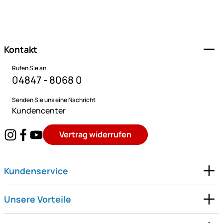
Fußzeile
Kontakt
Rufen Sie an
04847 - 8068 0
Senden Sie uns eine Nachricht
Kundencenter
Vertrag widerrufen
Kundenservice
Unsere Vorteile