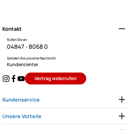
Fußzeile
Kontakt
Rufen Sie an
04847 - 8068 0
Senden Sie uns eine Nachricht
Kundencenter
Vertrag widerrufen
Kundenservice
Unsere Vorteile