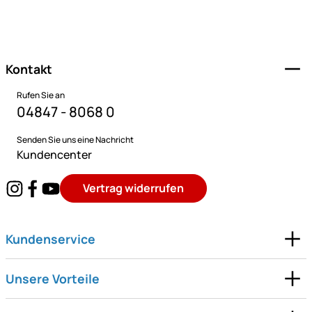
Fußzeile
Kontakt
Rufen Sie an
04847 - 8068 0
Senden Sie uns eine Nachricht
Kundencenter
Vertrag widerrufen
Kundenservice
Unsere Vorteile