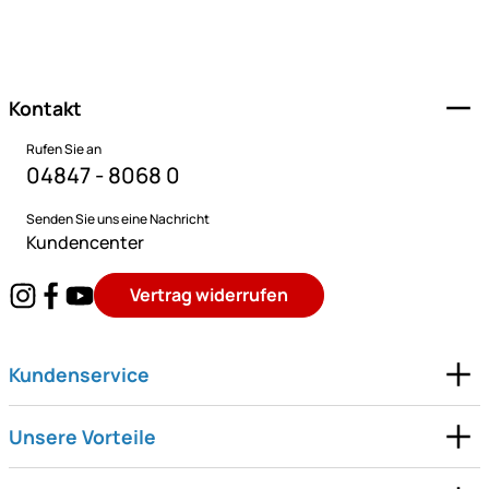
Fußzeile
Kontakt
Rufen Sie an
04847 - 8068 0
Senden Sie uns eine Nachricht
Kundencenter
Vertrag widerrufen
Kundenservice
Unsere Vorteile