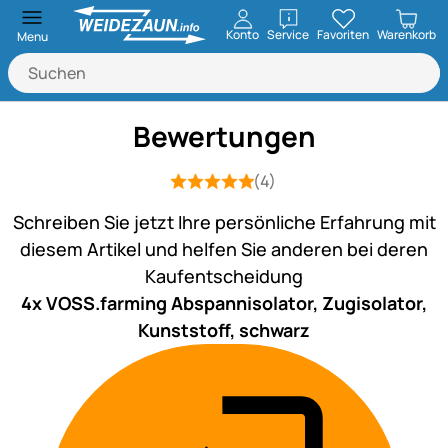
öffnen
Konto
Service
Favoriten
Warenkorb
Menu
Bewertungen
(4)
Bewertung: 5 von 5 (4 Bewertungen)
4 Bewertungen
Schreiben Sie jetzt Ihre persönliche Erfahrung mit
diesem Artikel und helfen Sie anderen bei deren
Kaufentscheidung
4x VOSS.farming Abspannisolator, Zugisolator,
Kunststoff, schwarz