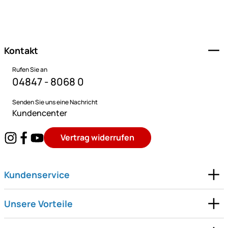
Fußzeile
Kontakt
Rufen Sie an
04847 - 8068 0
Senden Sie uns eine Nachricht
Kundencenter
Vertrag widerrufen
Kundenservice
Unsere Vorteile